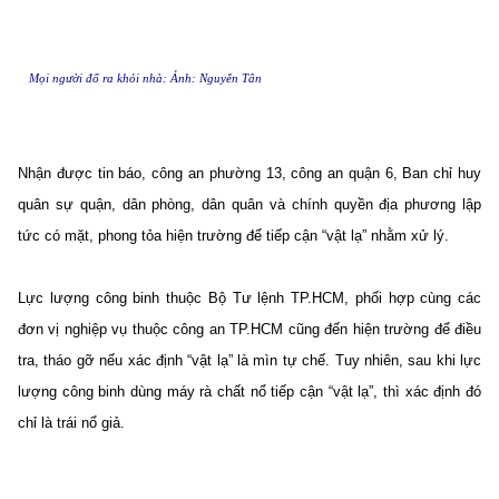
Mọi người đổ ra khỏi nhà: Ảnh: Nguyễn Tân
Nhận được tin báo, công an phường 13, công an quận 6, Ban chỉ huy
quân sự quận, dân phòng, dân quân và chính quyền địa phương lập
tức có mặt, phong tỏa hiện trường để tiếp cận “vật lạ” nhằm xử lý.
Lực lượng công binh thuộc Bộ Tư lệnh TP.HCM, phối hợp cùng các
đơn vị nghiệp vụ thuộc công an TP.HCM cũng đến hiện trường để điều
tra, tháo gỡ nếu xác định “vật lạ” là mìn tự chế. Tuy nhiên, sau khi lực
lượng công binh dùng máy rà chất nổ tiếp cận “vật lạ”, thì xác định đó
chỉ là trái nổ giả.