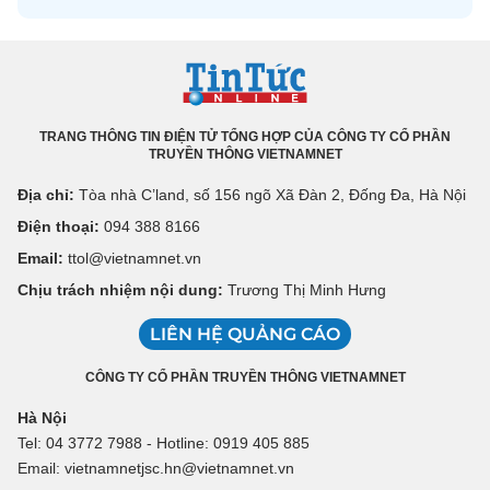
TRANG THÔNG TIN ĐIỆN TỬ TỔNG HỢP CỦA CÔNG TY CỔ PHẦN
TRUYỀN THÔNG VIETNAMNET
Địa chỉ:
Tòa nhà C’land, số 156 ngõ Xã Đàn 2, Đống Đa, Hà Nội
Điện thoại:
094 388 8166
Email:
ttol@vietnamnet.vn
Chịu trách nhiệm nội dung:
Trương Thị Minh Hưng
LIÊN HỆ QUẢNG CÁO
CÔNG TY CỔ PHẦN TRUYỀN THÔNG VIETNAMNET
Hà Nội
Tel: 04 3772 7988 - Hotline: 0919 405 885
Email: vietnamnetjsc.hn@vietnamnet.vn