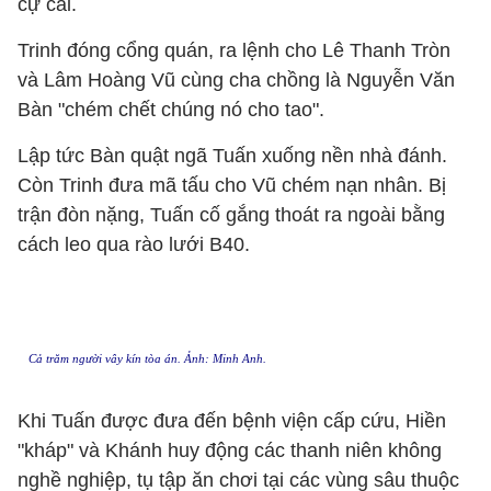
cự cãi.
Trinh đóng cổng quán, ra lệnh cho Lê Thanh Tròn
và Lâm Hoàng Vũ cùng cha chồng là Nguyễn Văn
Bàn "chém chết chúng nó cho tao".
Lập tức Bàn quật ngã Tuấn xuống nền nhà đánh.
Còn Trinh đưa mã tấu cho Vũ chém nạn nhân. Bị
trận đòn nặng, Tuấn cố gắng thoát ra ngoài bằng
cách leo qua rào lưới B40.
Cả trăm người vây kín tòa án. Ảnh: Minh Anh.
Khi Tuấn được đưa đến bệnh viện cấp cứu, Hiền
"kháp" và Khánh huy động các thanh niên không
nghề nghiệp, tụ tập ăn chơi tại các vùng sâu thuộc