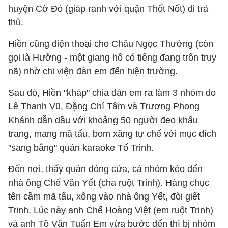
huyện Cờ Đỏ (giáp ranh với quận Thốt Nốt) đi trả
thù.
Hiền cũng điện thoại cho Châu Ngọc Thưởng (còn
gọi là Hưởng - một giang hồ có tiếng đang trốn truy
nã) nhờ chi viện đàn em đến hiện trường.
Sau đó, Hiền "kháp" chia đàn em ra làm 3 nhóm do
Lê Thanh Vũ, Đặng Chí Tâm và Trương Phong
Khánh dẫn dầu với khoảng 50 người đeo khẩu
trang, mang mã tấu, bom xăng tự chế với mục đích
"sang bằng" quán karaoke Tố Trinh.
Đến nơi, thấy quán đóng cửa, cả nhóm kéo đến
nhà ông Chế Văn Yết (cha ruột Trinh).
Hàng chục
tên cầm mã tấu, xông vào nhà ông Yết, đòi giết
Trinh. Lúc này anh Chế Hoàng Việt (em ruột Trinh)
và anh Tô Văn Tuấn Em vừa bước đến thì bị nhóm