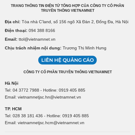
TRANG THÔNG TIN ĐIỆN TỬ TỔNG HỢP CỦA CÔNG TY CỔ PHẦN
TRUYỀN THÔNG VIETNAMNET
Địa chỉ:
Tòa nhà C’land, số 156 ngõ Xã Đàn 2, Đống Đa, Hà Nội
Điện thoại:
094 388 8166
Email:
ttol@vietnamnet.vn
Chịu trách nhiệm nội dung:
Trương Thị Minh Hưng
LIÊN HỆ QUẢNG CÁO
CÔNG TY CỔ PHẦN TRUYỀN THÔNG VIETNAMNET
Hà Nội
Tel: 04 3772 7988 - Hotline: 0919 405 885
Email: vietnamnetjsc.hn@vietnamnet.vn
TP. HCM
Tel: 028 38 181 436 - Hotline: 0919 405 885
Email: vietnamnetjsc.hcm@vietnamnet.vn