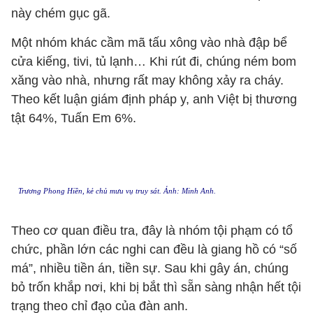
này chém gục gã.
Một nhóm khác cầm mã tấu xông vào nhà đập bể
cửa kiếng, tivi, tủ lạnh… Khi rút đi, chúng ném bom
xăng vào nhà, nhưng rất may không xảy ra cháy.
Theo kết luận giám định pháp y, anh Việt bị thương
tật 64%, Tuấn Em 6%.
Trương Phong Hiền, kẻ chủ mưu vụ truy sát. Ảnh: Minh Anh.
Theo cơ quan điều tra, đây là nhóm tội phạm có tổ
chức, phần lớn các nghi can đều là giang hồ có “số
má”, nhiều tiền án, tiền sự. Sau khi gây án, chúng
bỏ trốn khắp nơi, khi bị bắt thì sẵn sàng nhận hết tội
trạng theo chỉ đạo của đàn anh.