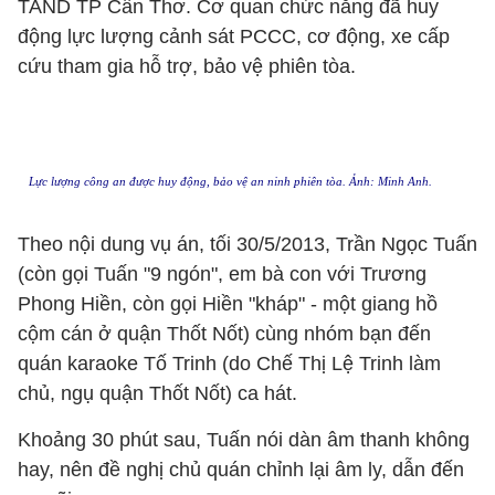
TAND TP Cần Thơ. Cơ quan chức năng đã huy
động lực lượng cảnh sát PCCC, cơ động, xe cấp
cứu tham gia hỗ trợ, bảo vệ phiên tòa.
Lực lượng công an được huy động, bảo vệ an ninh phiên tòa. Ảnh: Minh Anh.
Theo nội dung vụ án, tối 30/5/2013, Trần Ngọc Tuấn
(còn gọi Tuấn "9 ngón", em bà con với Trương
Phong Hiền, còn gọi Hiền "kháp" - một giang hồ
cộm cán ở quận Thốt Nốt) cùng nhóm bạn đến
quán karaoke Tố Trinh (do Chế Thị Lệ Trinh làm
chủ, ngụ quận Thốt Nốt) ca hát.
Khoảng 30 phút sau, Tuấn nói dàn âm thanh không
hay, nên đề nghị chủ quán chỉnh lại âm ly, dẫn đến