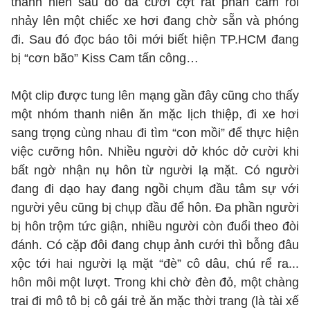
thanh niên sau đó đã cười cợt rất phản cảm rồi
nhảy lên một chiếc xe hơi đang chờ sẵn và phóng
đi. Sau đó đọc báo tôi mới biết hiện TP.HCM đang
bị “cơn bão” Kiss Cam tấn công…
Một clip được tung lên mạng gần đây cũng cho thấy
một nhóm thanh niên ăn mặc lịch thiệp, đi xe hơi
sang trọng cùng nhau đi tìm “con mồi” để thực hiện
việc cưỡng hôn. Nhiều người dở khóc dở cười khi
bất ngờ nhận nụ hôn từ người lạ mặt. Có người
đang đi dạo hay đang ngồi chụm đầu tâm sự với
người yêu cũng bị chụp đầu để hôn. Đa phần người
bị hôn trộm tức giận, nhiều người còn đuổi theo đòi
đánh. Có cặp đôi đang chụp ảnh cưới thì bỗng đâu
xộc tới hai người lạ mặt “đè” cô dâu, chú rể ra...
hôn môi một lượt. Trong khi chờ đèn đỏ, một chàng
trai đi mô tô bị cô gái trẻ ăn mặc thời trang (là tài xế