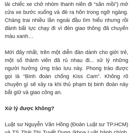
lái chiếc xe chở nhóm thanh niên đi “săn mồi”) mở
cửa xe bước xuống và đè ra hôn trong ngỡ ngàng.
Chàng trai nhiều lần ngoái đầu tìm hiểu nhưng rồi
đành bất lực chạy đi vì đèn giao thông đã chuyển
màu xanh…
Mới đây nhất, trên một diễn đàn dành cho giới trẻ,
một số thành viên đã rủ nhau đi... xử lý những
người hưởng ứng trào lưu này. Phong trào được
gọi là “Binh đoàn chống Kiss Cam”. Không rõ
chuyện gì sẽ xảy ra khi thủ phạm bị binh đoàn này
bắt giữ và giao công an.
Xử lý được không?
Luật sư Nguyễn Văn Hồng (Đoàn Luật sư TP.HCM)
và TS Thái Thị Tuyết Dung (khoa Luật hành chính,