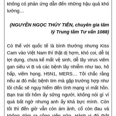
không có phản ứng dẫn đến những hậu quả khó
lường…
(NGUYỄN NGỌC THỦY TIÊN, chuyên gia tâm
lý Trung tâm Tư vấn 1088)
Có thể với quốc tế là bình thường nhưng Kiss
Cam vào Việt Nam thì thật dị hợm, khó coi, dễ bị
lợi dụng, chưa kể mất vệ sinh, dễ lây virus viêm
gan siêu vi B và các bệnh lây nhiễm như lao, hô
hấp, viêm họng, H5N1, MERS… Tôi chắc rằng
nếu ai đó mắc bệnh tim mà gặp trường hợp như
tôi chắc sẽ nguy hiểm đến tính mạng vì mất hồn.
Bạn trai tôi hôm ấy sững người, không nói gì vì
quá bất ngờ nhưng anh ấy khá bực mình. Còn
tôi thì đến giờ vẫn còn ám ảnh, cổ còn đau và
không dám ra công viên nữa. Hành vi đó thật