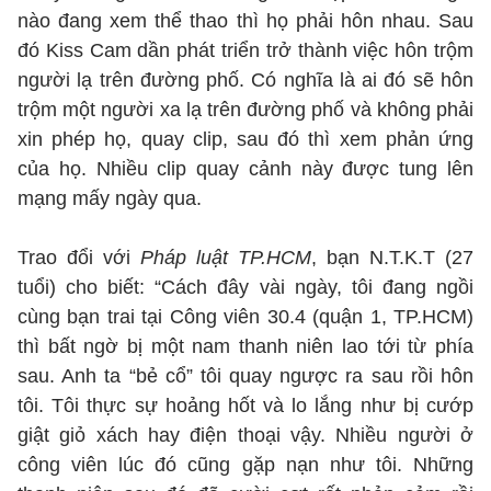
nào đang xem thể thao thì họ phải hôn nhau. Sau
đó Kiss Cam dần phát triển trở thành việc hôn trộm
người lạ trên đường phố. Có nghĩa là ai đó sẽ hôn
trộm một người xa lạ trên đường phố và không phải
xin phép họ, quay clip, sau đó thì xem phản ứng
của họ. Nhiều clip quay cảnh này được tung lên
mạng mấy ngày qua.
Trao đổi với
Pháp luật TP.HCM
, bạn N.T.K.T (27
tuổi) cho biết: “Cách đây vài ngày, tôi đang ngồi
cùng bạn trai tại Công viên 30.4 (quận 1, TP.HCM)
thì bất ngờ bị một nam thanh niên lao tới từ phía
sau. Anh ta “bẻ cổ” tôi quay ngược ra sau rồi hôn
tôi. Tôi thực sự hoảng hốt và lo lắng như bị cướp
giật giỏ xách hay điện thoại vậy. Nhiều người ở
công viên lúc đó cũng gặp nạn như tôi. Những