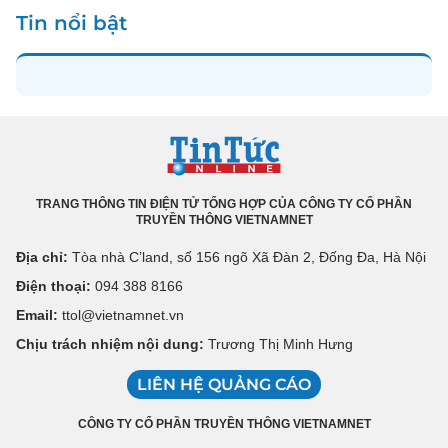
Tin nổi bật
TRANG THÔNG TIN ĐIỆN TỬ TỔNG HỢP CỦA CÔNG TY CỔ PHẦN
TRUYỀN THÔNG VIETNAMNET
Địa chỉ:
Tòa nhà C’land, số 156 ngõ Xã Đàn 2, Đống Đa, Hà Nội
Điện thoại:
094 388 8166
Email:
ttol@vietnamnet.vn
Chịu trách nhiệm nội dung:
Trương Thị Minh Hưng
LIÊN HỆ QUẢNG CÁO
CÔNG TY CỔ PHẦN TRUYỀN THÔNG VIETNAMNET