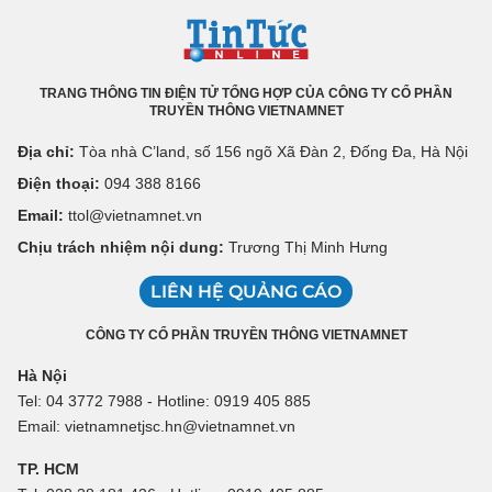
TRANG THÔNG TIN ĐIỆN TỬ TỔNG HỢP CỦA CÔNG TY CỔ PHẦN
TRUYỀN THÔNG VIETNAMNET
Địa chỉ:
Tòa nhà C’land, số 156 ngõ Xã Đàn 2, Đống Đa, Hà Nội
Điện thoại:
094 388 8166
Email:
ttol@vietnamnet.vn
Chịu trách nhiệm nội dung:
Trương Thị Minh Hưng
LIÊN HỆ QUẢNG CÁO
CÔNG TY CỔ PHẦN TRUYỀN THÔNG VIETNAMNET
Hà Nội
Tel: 04 3772 7988 - Hotline: 0919 405 885
Email: vietnamnetjsc.hn@vietnamnet.vn
TP. HCM