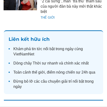
"2 cái sừng", màn "trả thù" thâm sâu
của người đàn bà này mới thật khác
biệt
THẾ GIỚI
Liên kết hữu ích
Khám phá
tin tức
nổi bật trong ngày cùng
VietNamNet
Dòng chảy
Thời sự
nhanh và chính xác nhất
Toàn cảnh
thế giới
, điểm nóng chiến sự 24h qua
Đừng bỏ lỡ các câu chuyện
giải trí
nổi bật trong
ngày