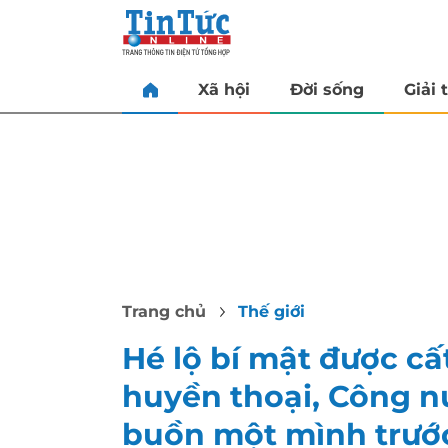
Xã hội
Đời sống
Giải t
Trang chủ
Thế giới
Hé lộ bí mật được c
huyền thoại, Công n
buồn một mình trước