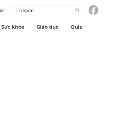
iện
Sức khỏe
Giáo dục
Quiz