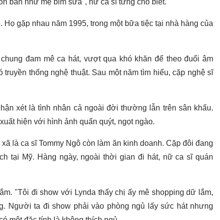
ôn bán như mẹ bỉm sữa", nữ ca sĩ từng cho biết.
. Họ gặp nhau năm 1995, trong một bữa tiệc tại nhà hàng của
 chung đam mê ca hát, vượt qua khó khăn để theo đuổi âm
ó truyền thống nghệ thuật. Sau một năm tìm hiểu, cặp nghệ sĩ
 xét là tình nhân cả ngoài đời thường lẫn trên sân khấu.
xuất hiện với hình ảnh quấn quýt, ngọt ngào.
g xã là ca sĩ Tommy Ngô còn làm ăn kinh doanh. Cặp đôi đang
 tại Mỹ. Hàng ngày, ngoài thời gian đi hát, nữ ca sĩ quán
sắm. "Tôi đi show với Lynda thấy chị ấy mê shopping dữ lắm,
. Người ta đi show phải vào phòng ngủ lấy sức hát nhưng
ó một đặc tính là không thích ngủ.