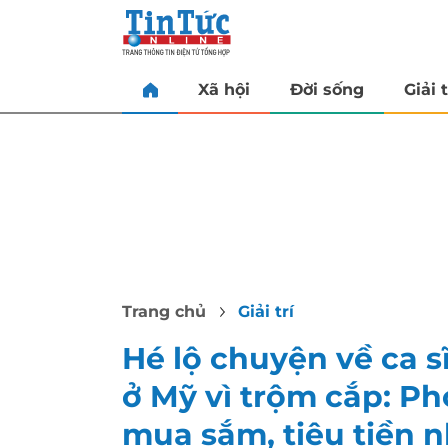
Xã hội
Đời sống
Giải t
Trang chủ
Giải trí
Hé lộ chuyện về ca s
ở Mỹ vì trộm cắp: P
mua sắm, tiêu tiền 