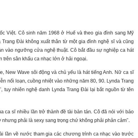
ốc Việt. Cô sinh năm 1968 ở Huế và theo gia đình sang Mỹ
 Trang Đài không xuất thân từ một gia đình nghệ sĩ và cũng
 vào ngưỡng cửa nghệ thuật. Cô bắt đầu sự nghiệp ca hát
ện trên sân khấu ca nhạc lớn ở hải ngoại.
, New Wave sôi động và chủ yếu là hát tiếng Anh. Nữ ca sĩ
diễn nổi loạn, cuồng nhiệt vào những năm 80, 90. Lynda Trang
tuy nhiên nghệ danh Lynda Trang Đài lại bắt nguồn từ tên
a ca sĩ nhiều lần trở thành đề tài bàn tán. Cô đã nói với báo
exy nhưng phải là sexy sang trọng chứ không phải phản cảm".
ài lần về nước tham gia các chương trình ca nhạc vào trước