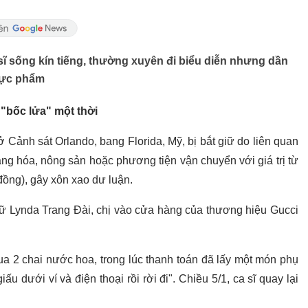
 sĩ sống kín tiếng, thường xuyên đi biểu diễn nhưng dần
hực phẩm
"bốc lửa" một thời
 Cảnh sát Orlando, bang Florida, Mỹ, bị bắt giữ do liên quan
ng hóa, nông sản hoặc phương tiện vận chuyển với giá trị từ
đồng), gây xôn xao dư luận.
giữ Lynda Trang Đài, chị vào cửa hàng của thương hiệu Gucci
a 2 chai nước hoa, trong lúc thanh toán đã lấy một món phụ
iấu dưới ví và điện thoại rồi rời đi". Chiều 5/1, ca sĩ quay lại