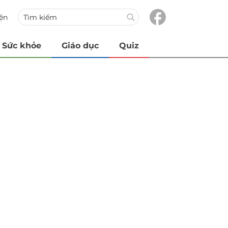
iện
Sức khỏe
Giáo dục
Quiz