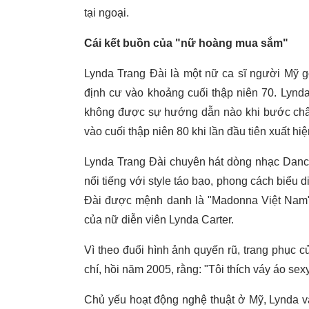
tại ngoại.
Cái kết buồn của "nữ hoàng mua sắm"
Lynda Trang Đài là một nữ ca sĩ người Mỹ g
định cư vào khoảng cuối thập niên 70. Lynda
không được sự hướng dẫn nào khi bước chân
vào cuối thập niên 80 khi lần đầu tiên xuất hi
Lynda Trang Đài chuyên hát dòng nhạc Dance
nổi tiếng với style táo bạo, phong cách biểu 
Đài được mệnh danh là "Madonna Việt Nam", 
của nữ diễn viên Lynda Carter.
Vì theo đuổi hình ảnh quyến rũ, trang phục củ
chí, hồi năm 2005, rằng: "Tôi thích váy áo s
Chủ yếu hoạt động nghệ thuật ở Mỹ, Lynda v