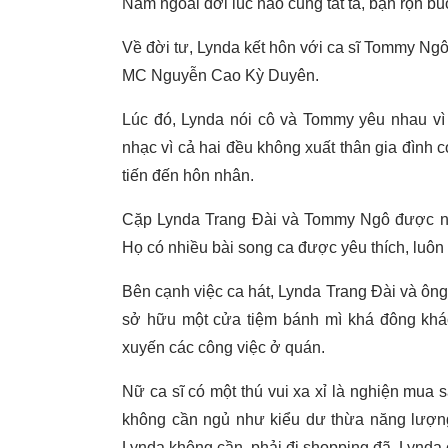
Nam ngoài đời lúc nào cũng tất tả, bận rộn bu
Về đời tư, Lynda kết hôn với ca sĩ Tommy Ngô
MC Nguyễn Cao Kỳ Duyên.
Lúc đó, Lynda nói cô và Tommy yêu nhau vì
nhạc vì cả hai đều không xuất thân gia đình c
tiến đến hôn nhân.
Cặp Lynda Trang Đài và Tommy Ngô được nhận
Họ có nhiều bài song ca được yêu thích, luôn 
Bên cạnh việc ca hát, Lynda Trang Đài và ôn
sở hữu một cửa tiệm bánh mì khá đông khách
xuyến các công việc ở quán.
Nữ ca sĩ có một thú vui xa xỉ là nghiện mua 
không cần ngủ như kiểu dư thừa năng lượng
Lynda không cần, phải đi shopping đã. Lynda c