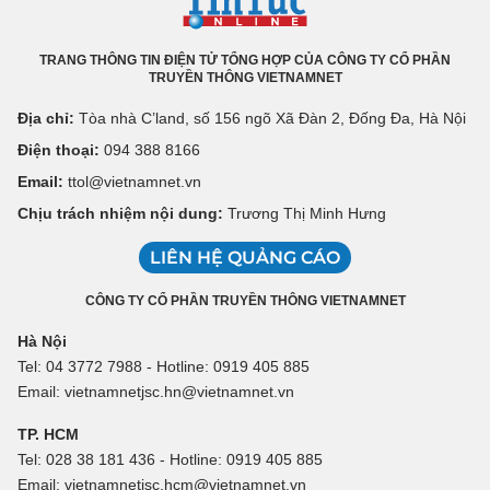
TRANG THÔNG TIN ĐIỆN TỬ TỔNG HỢP CỦA CÔNG TY CỔ PHẦN
TRUYỀN THÔNG VIETNAMNET
Địa chỉ:
Tòa nhà C’land, số 156 ngõ Xã Đàn 2, Đống Đa, Hà Nội
Điện thoại:
094 388 8166
Email:
ttol@vietnamnet.vn
Chịu trách nhiệm nội dung:
Trương Thị Minh Hưng
LIÊN HỆ QUẢNG CÁO
CÔNG TY CỔ PHẦN TRUYỀN THÔNG VIETNAMNET
Hà Nội
Tel: 04 3772 7988 - Hotline: 0919 405 885
Email: vietnamnetjsc.hn@vietnamnet.vn
TP. HCM
Tel: 028 38 181 436 - Hotline: 0919 405 885
Email: vietnamnetjsc.hcm@vietnamnet.vn