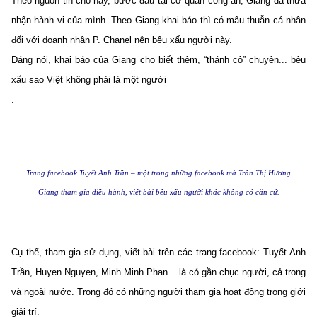
Theo nguồn tin cho hay, bước đầu tại cơ quan công an, Giang đã thừa
nhận hành vi của mình. Theo Giang khai báo thì có mâu thuẫn cá nhân
đối với doanh nhân P. Chanel nên bêu xấu người này.
Đáng nói, khai báo của Giang cho biết thêm, “thánh cô” chuyên... bêu
xấu sao Việt không phải là một người
.
Trang facebook Tuyết Anh Trần – một trong những facebook mà Trần Thị Hương
Giang tham gia điều hành, viết bài bêu xấu người khác không có căn cứ.
Cụ thể, tham gia sử dụng, viết bài trên các trang facebook: Tuyết Anh
Trần, Huyen Nguyen, Minh Minh Phan... là có gần chục người, cả trong
và ngoài nước. Trong đó có những người tham gia hoạt động trong giới
giải trí.