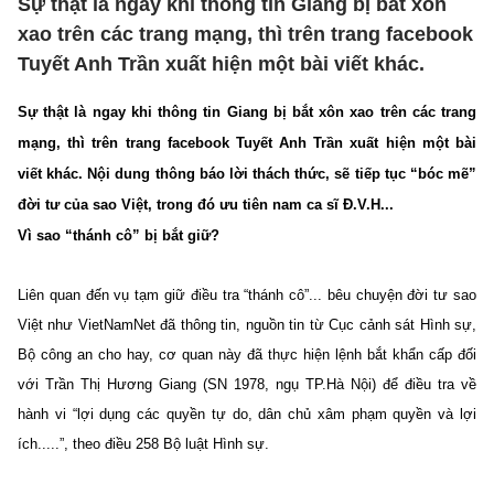
Sự thật là ngay khi thông tin Giang bị bắt xôn
xao trên các trang mạng, thì trên trang facebook
Tuyết Anh Trần xuất hiện một bài viết khác.
Sự thật là ngay khi thông tin Giang bị bắt xôn xao trên các trang
mạng, thì trên trang facebook Tuyết Anh Trần xuất hiện một bài
viết khác. Nội dung thông báo lời thách thức, sẽ tiếp tục “bóc mẽ”
đời tư của sao Việt, trong đó ưu tiên nam ca sĩ Đ.V.H...
Vì sao “thánh cô” bị bắt giữ?
Liên quan đến vụ tạm giữ điều tra “thánh cô”... bêu chuyện đời tư sao
Việt như VietNamNet đã thông tin, nguồn tin từ Cục cảnh sát Hình sự,
Bộ công an cho hay, cơ quan này đã thực hiện lệnh bắt khẩn cấp đối
với Trần Thị Hương Giang (SN 1978, ngụ TP.Hà Nội) để điều tra về
hành vi “lợi dụng các quyền tự do, dân chủ xâm phạm quyền và lợi
ích.....”, theo điều 258 Bộ luật Hình sự.