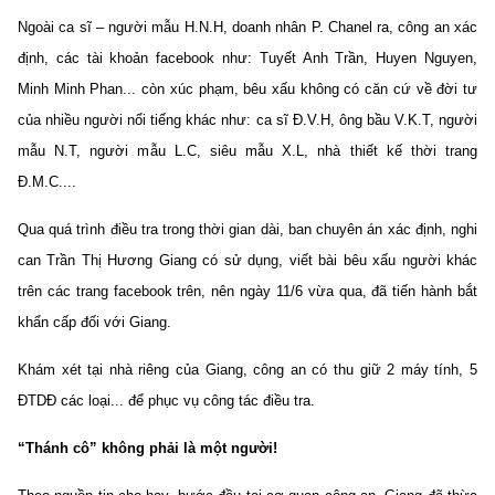
Ngoài ca sĩ – người mẫu H.N.H, doanh nhân P. Chanel ra, công an xác
định, các tài khoản facebook như: Tuyết Anh Trần, Huyen Nguyen,
Minh Minh Phan... còn xúc phạm, bêu xấu không có căn cứ về đời tư
của nhiều người nổi tiếng khác như: ca sĩ Đ.V.H, ông bầu V.K.T, người
mẫu N.T, người mẫu L.C, siêu mẫu X.L, nhà thiết kế thời trang
Đ.M.C....
Qua quá trình điều tra trong thời gian dài, ban chuyên án xác định, nghi
can Trần Thị Hương Giang có sử dụng, viết bài bêu xấu người khác
trên các trang facebook trên, nên ngày 11/6 vừa qua, đã tiến hành bắt
khẩn cấp đối với Giang.
Khám xét tại nhà riêng của Giang, công an có thu giữ 2 máy tính, 5
ĐTDĐ các loại... để phục vụ công tác điều tra.
“Thánh cô” không phải là một người!