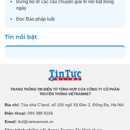
Đừng bỏ lỡ các câu chuyện
giải trí
nổi bật trong
ngày
Đọc
Báo pháp luật
Tin nổi bật
TRANG THÔNG TIN ĐIỆN TỬ TỔNG HỢP CỦA CÔNG TY CỔ PHẦN
TRUYỀN THÔNG VIETNAMNET
Địa chỉ:
Tòa nhà C’land, số 156 ngõ Xã Đàn 2, Đống Đa, Hà Nội
Điện thoại:
094 388 8166
Email:
ttol@vietnamnet.vn