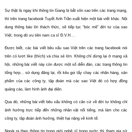
Sự thật là ngay khi thông tin Giang bị bắt xôn xao trên các trang mạng,
thì trên trang facebook Tuyết Anh Trần xuất hiện một bài viết khác. Nội
dung thông báo lời thách thức, sẽ tiếp tục “bóc mẽ” đời tư của sao
Việt, trong đó ưu tiên nam ca sĩ Đ.V.H....
Được biết, các bài viết bêu xấu sao Việt trên các trang facebook nói
trên có lượt like (thích) và chia sẻ lớn. Không chỉ dừng lại ở mạng xã
hội, những bài viết này còn được một số diễn đàn, các trang thông tin
tổng hợp... sử dụng đăng lại, rồi kêu gọi tẩy chay các nhãn hàng, sản
phẩm của các công ty, tập đoàn mà các sao Việt đó có hợp đồng
quảng cáo, làm hình ảnh đại diện.
Qua đó, những bài viết bêu xấu không có căn cứ về đời tư không chỉ
ảnh hưởng trực tiếp đến những nhân vật nổi tiếng, mà làm cho các
công ty, tập đoàn ảnh hưởng, thiệt hại nặng về kinh tế.
Ngoài ra theo thông tin trong giới nghệ sĩ trong nước thì tham gia sử