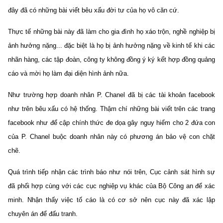
đây đã có những bài viết bêu xấu đời tư của họ vô căn cứ.
Thực tế những bài này đã làm cho gia đình họ xáo trộn, nghề nghiệp bị
ảnh hưởng nặng... đặc biệt là họ bị ảnh hưởng nặng về kinh tế khi các
nhãn hàng, các tập đoàn, công ty không đồng ý ký kết hợp đồng quảng
cáo và mời họ làm đại diện hình ảnh nữa.
Như trường hợp doanh nhân P. Chanel đã bị các tài khoản facebook
như trên bêu xấu có hệ thống. Thậm chí những bài viết trên các trang
facebook như để cập chính thức đe dọa gây nguy hiểm cho 2 đứa con
của P. Chanel buộc doanh nhân này có phương án bảo vệ con chặt
chẽ.
Quá trình tiếp nhận các trình báo như nói trên, Cục cảnh sát hình sự
đã phối hợp cùng với các cục nghiệp vụ khác của Bộ Công an để xác
minh. Nhận thấy việc tố cáo là có cơ sở nên cục này đã xác lập
chuyên án để đấu tranh.