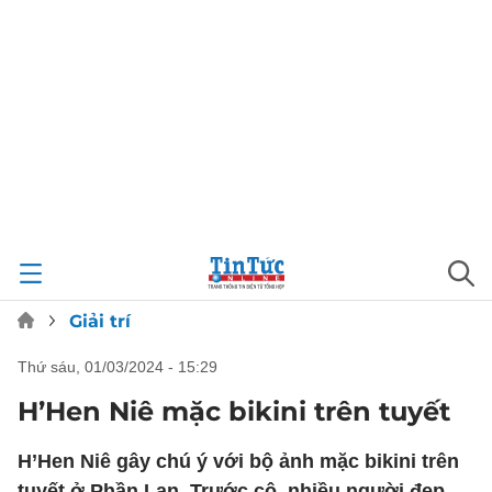
Giải trí
thứ sáu, 01/03/2024 - 15:29
H’Hen Niê mặc bikini trên tuyết
H’Hen Niê gây chú ý với bộ ảnh mặc bikini trên
tuyết ở Phần Lan. Trước cô, nhiều người đẹp