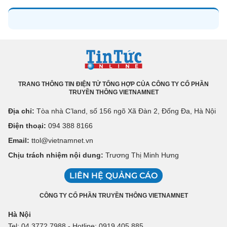
TRANG THÔNG TIN ĐIỆN TỬ TỔNG HỢP CỦA CÔNG TY CỔ PHẦN
TRUYỀN THÔNG VIETNAMNET
Địa chỉ:
Tòa nhà C’land, số 156 ngõ Xã Đàn 2, Đống Đa, Hà Nội
Điện thoại:
094 388 8166
Email:
ttol@vietnamnet.vn
Chịu trách nhiệm nội dung:
Trương Thị Minh Hưng
LIÊN HỆ QUẢNG CÁO
CÔNG TY CỔ PHẦN TRUYỀN THÔNG VIETNAMNET
Hà Nội
Tel: 04 3772 7988 - Hotline: 0919 405 885