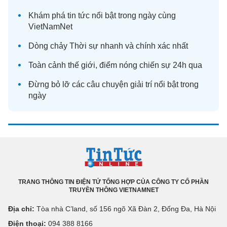
Khám phá
tin tức
nổi bật trong ngày cùng
VietNamNet
Dòng chảy
Thời sự
nhanh và chính xác nhất
Toàn cảnh
thế giới
, điểm nóng chiến sự 24h qua
Đừng bỏ lỡ các câu chuyện
giải trí
nổi bật trong
ngày
TRANG THÔNG TIN ĐIỆN TỬ TỔNG HỢP CỦA CÔNG TY CỔ PHẦN
TRUYỀN THÔNG VIETNAMNET
Địa chỉ:
Tòa nhà C’land, số 156 ngõ Xã Đàn 2, Đống Đa, Hà Nội
Điện thoại:
094 388 8166