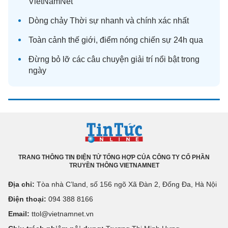
VietNamNet
Dòng chảy
Thời sự
nhanh và chính xác nhất
Toàn cảnh
thế giới
, điểm nóng chiến sự 24h qua
Đừng bỏ lỡ các câu chuyện
giải trí
nổi bật trong
ngày
TRANG THÔNG TIN ĐIỆN TỬ TỔNG HỢP CỦA CÔNG TY CỔ PHẦN
TRUYỀN THÔNG VIETNAMNET
Địa chỉ:
Tòa nhà C’land, số 156 ngõ Xã Đàn 2, Đống Đa, Hà Nội
Điện thoại:
094 388 8166
Email:
ttol@vietnamnet.vn