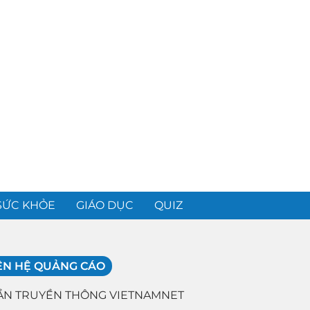
SỨC KHỎE
GIÁO DỤC
QUIZ
ÊN HỆ QUẢNG CÁO
ẦN TRUYỀN THÔNG VIETNAMNET