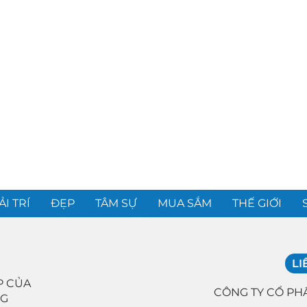
ẢI TRÍ
ĐẸP
TÂM SỰ
MUA SẮM
THẾ GIỚI
LI
P CỦA
CÔNG TY CỔ PH
NG