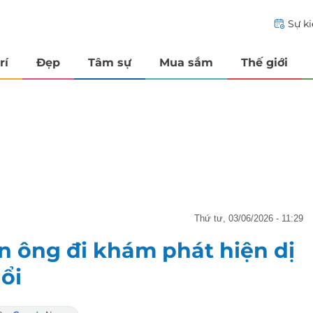
Sự k
rí
Đẹp
Tâm sự
Mua sắm
Thế giới
thứ tư, 03/06/2026 - 11:29
n ông đi khám phát hiện dị
ổi