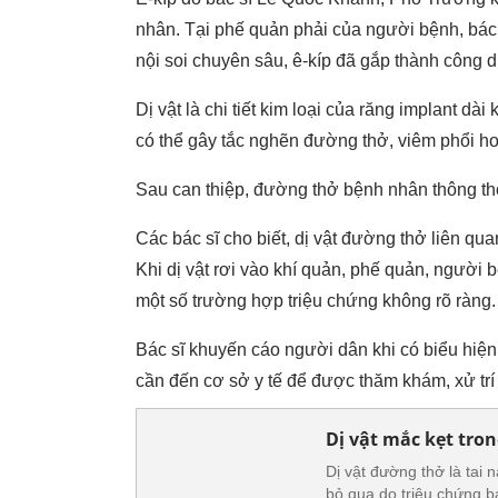
nhân. Tại phế quản phải của người bệnh, bác 
nội soi chuyên sâu, ê-kíp đã gắp thành công dị
Dị vật là chi tiết kim loại của răng implant d
có thể gây tắc nghẽn đường thở, viêm phổi ho
Sau can thiệp, đường thở bệnh nhân thông thoá
Các bác sĩ cho biết, dị vật đường thở liên q
Khi dị vật rơi vào khí quản, phế quản, người 
một số trường hợp triệu chứng không rõ ràng.
Bác sĩ khuyến cáo người dân khi có biểu hiện
cần đến cơ sở y tế để được thăm khám, xử trí 
Dị vật mắc kẹt tro
Dị vật đường thở là tai
bỏ qua do triệu chứng b