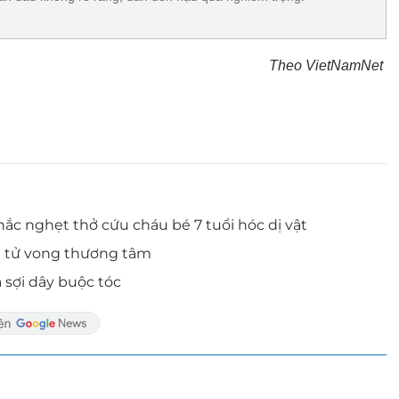
Theo VietNamNet
c nghẹt thở cứu cháu bé 7 tuổi hóc dị vật
a tử vong thương tâm
à sợi dây buộc tóc