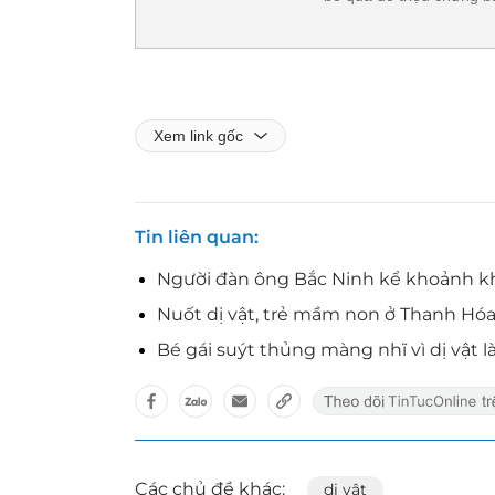
Xem link gốc
Tin liên quan
Người đàn ông Bắc Ninh kể khoảnh khắ
Nuốt dị vật, trẻ mầm non ở Thanh Hó
Bé gái suýt thủng màng nhĩ vì dị vật l
Các chủ đề khác:
dị vật