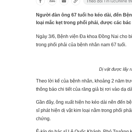
Người đàn ông 67 tuổi ho kéo dài, đến Bệnh
loại mắc kẹt trong phổi phải, được các bác 
Ngày 3/6, Bệnh viện Đa khoa Đồng Nai cho biết
trong phổi phải của bệnh nhân nam 67 tuổi.
Dị vật được lấy 
Theo lời kể của bệnh nhân, khoảng 2 năm trư
thông báo chi tiết của răng giả bị rơi vào dạ dà
Gần đây, ông xuất hiện ho kéo dài nên đến b
sĩ phát hiện dị vật kim loại nằm trong phổi ph
chứng.
Ê-kíp do bác sĩ Lê Quốc Khánh, Phó Trưởng 