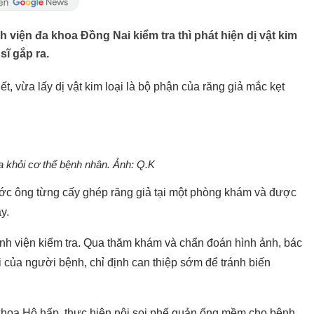
 viện đa khoa Đồng Nai kiểm tra thì phát hiện dị vật kim
sĩ gắp ra.
, vừa lấy dị vật kim loại là bộ phận của răng giả mắc kẹt
ra khỏi cơ thể bệnh nhân. Ảnh: Q.K
ớc ông từng cấy ghép răng giả tại một phòng khám và được
y.
ệnh viện kiểm tra. Qua thăm khám và chẩn đoán hình ảnh, bác
ải của người bệnh, chỉ định can thiệp sớm để tránh biến
khoa Hô hấp, thực hiện nội soi phế quản ống mềm cho bệnh