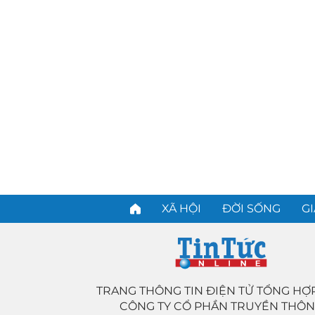
XÃ HỘI
ĐỜI SỐNG
GI
TRANG THÔNG TIN ĐIỆN TỬ TỔNG HỢ
CÔNG TY CỔ PHẦN TRUYỀN THÔ