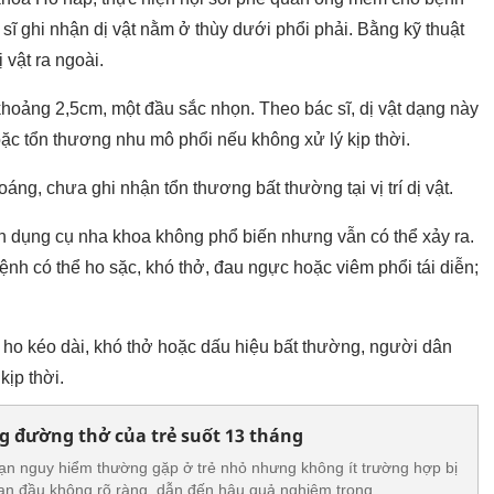
sĩ ghi nhận dị vật nằm ở thùy dưới phổi phải. Bằng kỹ thuật
 vật ra ngoài.
ài khoảng 2,5cm, một đầu sắc nhọn. Theo bác sĩ, dị vật dạng này
ặc tổn thương nhu mô phổi nếu không xử lý kịp thời.
ng, chưa ghi nhận tổn thương bất thường tại vị trí dị vật.
uan dụng cụ nha khoa không phổ biến nhưng vẫn có thể xảy ra.
bệnh có thể ho sặc, khó thở, đau ngực hoặc viêm phổi tái diễn;
 ho kéo dài, khó thở hoặc dấu hiệu bất thường, người dân
kịp thời.
ng đường thở của trẻ suốt 13 tháng
 nạn nguy hiểm thường gặp ở trẻ nhỏ nhưng không ít trường hợp bị
an đầu không rõ ràng, dẫn đến hậu quả nghiêm trọng.