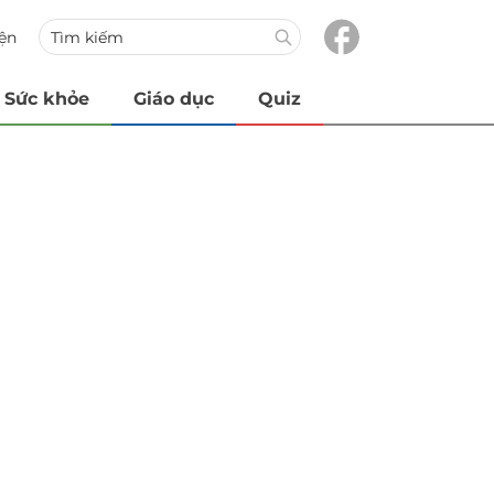
iện
Sức khỏe
Giáo dục
Quiz