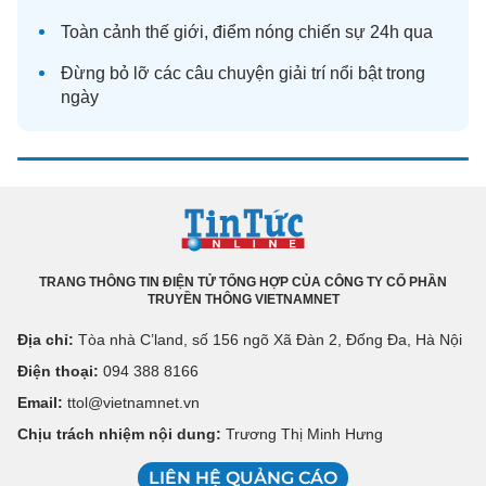
Toàn cảnh
thế giới
, điểm nóng chiến sự 24h qua
Đừng bỏ lỡ các câu chuyện
giải trí
nổi bật trong
ngày
TRANG THÔNG TIN ĐIỆN TỬ TỔNG HỢP CỦA CÔNG TY CỔ PHẦN
TRUYỀN THÔNG VIETNAMNET
Địa chỉ:
Tòa nhà C’land, số 156 ngõ Xã Đàn 2, Đống Đa, Hà Nội
Điện thoại:
094 388 8166
Email:
ttol@vietnamnet.vn
Chịu trách nhiệm nội dung:
Trương Thị Minh Hưng
LIÊN HỆ QUẢNG CÁO