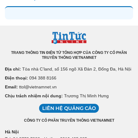
TRANG THÔNG TIN ĐIỆN TỬ TỔNG HỢP CỦA CÔNG TY CỔ PHẦN
TRUYỀN THÔNG VIETNAMNET
Địa chỉ:
Tòa nhà C’land, số 156 ngõ Xã Đàn 2, Đống Đa, Hà Nội
Điện thoại:
094 388 8166
Email:
ttol@vietnamnet.vn
Chịu trách nhiệm nội dung:
Trương Thị Minh Hưng
LIÊN HỆ QUẢNG CÁO
CÔNG TY CỔ PHẦN TRUYỀN THÔNG VIETNAMNET
Hà Nội