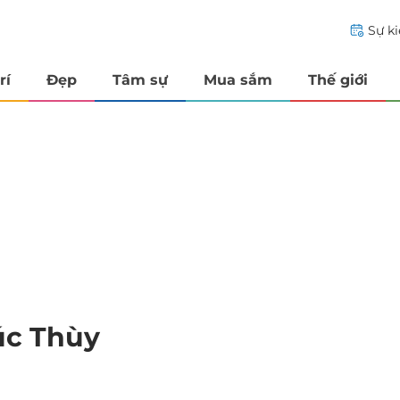
Sự k
rí
Đẹp
Tâm sự
Mua sắm
Thế giới
úc Thùy