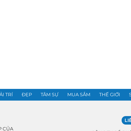
ẢI TRÍ
ĐẸP
TÂM SỰ
MUA SẮM
THẾ GIỚI
LI
P CỦA