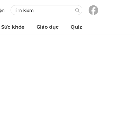
iện
Sức khỏe
Giáo dục
Quiz