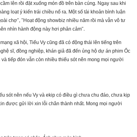
 cầm lên rồi đặt xuống món đồ trên bàn cúng. Ngay sau khi
àng loạt ý kiến trái chiều nổ ra. Một số tài khoản bình luận
ngoài chợ", "Hoạt động showbiz nhiều năm rồi mà vẫn vô tư
ề nên nhìn hành động này hơi phản cảm".
n mạng xã hội, Tiểu Vy cũng đã có động thái lên tiếng trên
nghệ sĩ, đồng nghiệp, khán giả đã đến ủng hộ dự án phim Ốc
và tiếp đón vẫn còn nhiều thiếu sót nên mong mọi người
iếu sót nên nếu Vy và ekip có điều gì chưa chu đáo, chưa kịp
 xin được gửi lời xin lỗi chân thành nhất. Mong mọi người