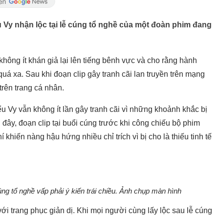
u Vy nhận lộc tại lễ cúng tổ nghề của một đoàn phim đang
không ít khán giả lại lên tiếng bênh vực và cho rằng hành
á xa. Sau khi đoạn clip gây tranh cãi lan truyền trên mạng
trên trang cá nhân.
u Vy vẫn không ít lần gây tranh cãi vì những khoảnh khắc bị
 đây, đoạn clip tại buổi cúng trước khi công chiếu bộ phim
 khiến nàng hậu hứng nhiều chỉ trích vì bị cho là thiếu tinh tế
ng tổ nghề vấp phải ý kiến trái chiều. Ảnh chụp màn hình
với trang phục giản dị. Khi mọi người cùng lấy lộc sau lễ cúng