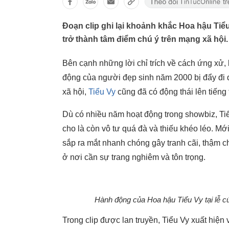
Đoạn clip ghi lại khoảnh khắc Hoa hậu Tiể
trở thành tâm điểm chú ý trên mạng xã hội.
Bên cạnh những lời chỉ trích về cách ứng xử, 
động của người đẹp sinh năm 2000 bị đẩy đi qu
xã hội,
Tiểu Vy
cũng đã có động thái lên tiếng 
Dù có nhiều năm hoạt động trong showbiz, Tiể
cho là còn vô tư quá đà và thiếu khéo léo. Mới
sắp ra mắt nhanh chóng gây tranh cãi, thậm chí
ở nơi cần sự trang nghiêm và tôn trọng.
Hành động của Hoa hậu Tiểu Vy tại lễ cú
Trong clip được lan truyền, Tiểu Vy xuất hiện 