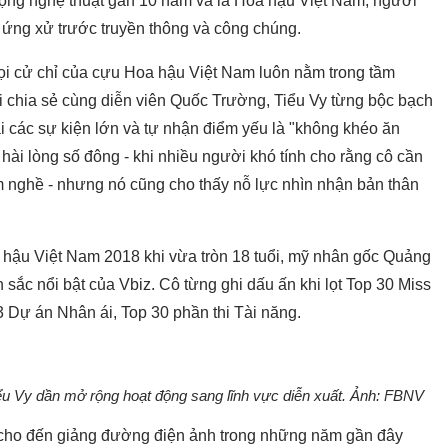
 động nghệ thuật gần 10 năm và là Hoa hậu Việt Nam, người
h ứng xử trước truyền thông và công chúng.
 mọi cử chỉ của cựu Hoa hậu Việt Nam luôn nằm trong tầm
i chia sẻ cùng diễn viên Quốc Trường, Tiểu Vy từng bộc bạch
tại các sự kiện lớn và tự nhận điểm yếu là "không khéo ăn
 hài lòng số đông - khi nhiều người khó tính cho rằng cô cần
m nghề - nhưng nó cũng cho thấy nỗ lực nhìn nhận bản thân
a hậu Việt Nam 2018 khi vừa tròn 18 tuổi, mỹ nhân gốc Quảng
sắc nổi bật của Vbiz. Cô từng ghi dấu ấn khi lọt Top 30 Miss
3 Dự án Nhân ái, Top 30 phần thi Tài năng.
u Vy dần mở rộng hoạt động sang lĩnh vực diễn xuất. Ảnh: FBNV
 cho đến giảng đường điện ảnh trong những năm gần đây