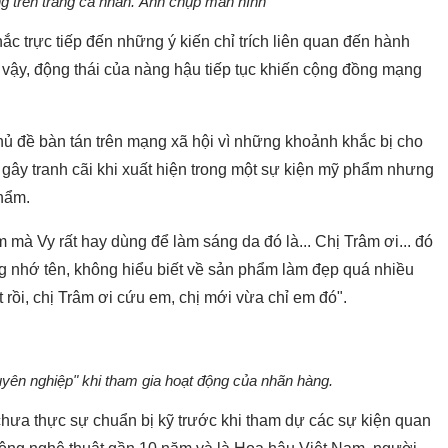
ng trên trang cá nhân. Ảnh chụp màn hình
ắc trực tiếp đến những ý kiến chỉ trích liên quan đến hành
ì vậy, động thái của nàng hậu tiếp tục khiến cộng đồng mạng
chủ đề bàn tán trên mạng xã hội vì những khoảnh khắc bị cho
ậu gây tranh cãi khi xuất hiện trong một sự kiện mỹ phẩm nhưng
phẩm.
 mà Vy rất hay dùng để làm sáng da đó là... Chị Trâm ơi... đó
hông nhớ tên, không hiểu biết về sản phẩm làm đẹp quá nhiều
rồi, chị Trâm ơi cứu em, chị mới vừa chỉ em đó".
huyên nghiệp" khi tham gia hoạt động của nhãn hàng.
chưa thực sự chuẩn bị kỹ trước khi tham dự các sự kiện quan