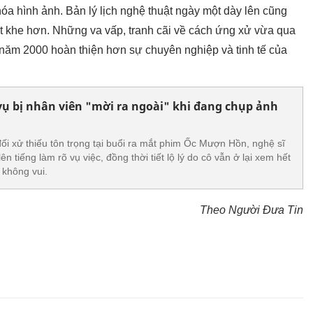
óa hình ảnh. Bản lý lịch nghệ thuật ngày một dày lên cũng
t khe hơn. Những va vấp, tranh cãi về cách ứng xử vừa qua
h năm 2000 hoàn thiện hơn sự chuyên nghiệp và tinh tế của
 vụ bị nhân viên "mời ra ngoài" khi đang chụp ảnh
đối xử thiếu tôn trọng tại buổi ra mắt phim Ốc Mượn Hồn, nghệ sĩ
n tiếng làm rõ vụ việc, đồng thời tiết lộ lý do cô vẫn ở lại xem hết
 không vui.
Theo Người Đưa Tin