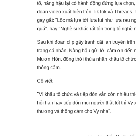
tổ, nàng hậu lại có hành động đứng lựa chọn,
đoạn video xuất hiện trên TikTok và Threads, h
gay gắt: "Lộc mà lựa tới lựa lui như lựa rau 
quá", hay "Nghệ sĩ khác rất tôn trọng tổ ngh
Sau khi đoạn clip gây tranh cãi lan truyền trê
trang cá nhân. Nàng hậu gửi lời cảm ơn đến 
Mượn Hồn, đồng thời thừa nhận khâu tổ chức 
thông cảm.
Cô viết:
"Vì khâu tổ chức và tiếp đón vẫn còn nhiều th
hỏi han hay tiếp đón mọi người thật tốt thì Vy
thương và thông cảm cho Vy nha".