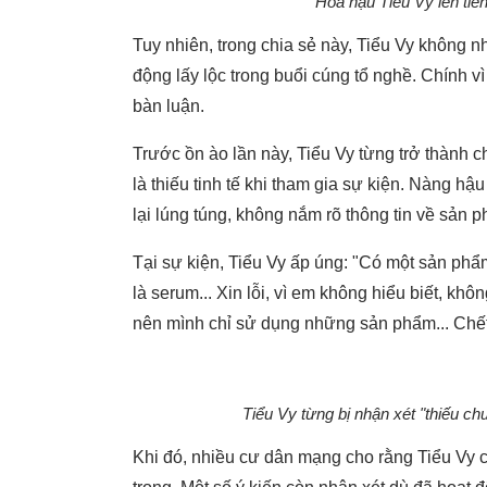
Hoa hậu Tiểu Vy lên tiế
Tuy nhiên, trong chia sẻ này, Tiểu Vy không nh
động lấy lộc trong buổi cúng tổ nghề. Chính v
bàn luận.
Trước ồn ào lần này, Tiểu Vy từng trở thành 
là thiếu tinh tế khi tham gia sự kiện. Nàng h
lại lúng túng, không nắm rõ thông tin về sản 
Tại sự kiện, Tiểu Vy ấp úng: "Có một sản phẩm
là serum... Xin lỗi, vì em không hiểu biết, k
nên mình chỉ sử dụng những sản phẩm... Chết 
Tiểu Vy từng bị nhận xét "thiếu c
Khi đó, nhiều cư dân mạng cho rằng Tiểu Vy 