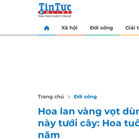
Xã hội
Đời sống
Giải t
Trang chủ
Đời sống
Hoa lan vàng vọt dùn
này tưới cây: Hoa t
năm