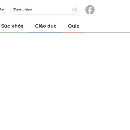
iện
Sức khỏe
Giáo dục
Quiz