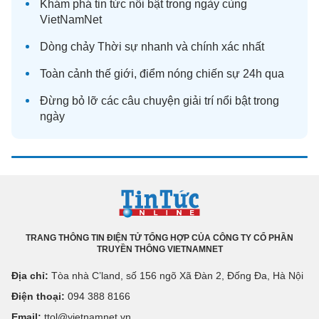
Khám phá
tin tức
nổi bật trong ngày cùng
VietNamNet
Dòng chảy
Thời sự
nhanh và chính xác nhất
Toàn cảnh
thế giới
, điểm nóng chiến sự 24h qua
Đừng bỏ lỡ các câu chuyện
giải trí
nổi bật trong
ngày
TRANG THÔNG TIN ĐIỆN TỬ TỔNG HỢP CỦA CÔNG TY CỔ PHẦN
TRUYỀN THÔNG VIETNAMNET
Địa chỉ:
Tòa nhà C’land, số 156 ngõ Xã Đàn 2, Đống Đa, Hà Nội
Điện thoại:
094 388 8166
Email:
ttol@vietnamnet.vn