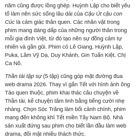
năm cũng được lồng ghép. Huỳnh Lập cho biết yếu
tố làm nên sức sống lâu dài của
Cậu Út cậu con
Cúc
là cảm giác thân quen. Các nhân vật trong
phim mang dáng dấp của những người thân trong
mỗi gia đình Việt, từ đó tạo nên sự đồng cảm tự
nhiên và gần gũi. Phim có Lê Giang, Huỳnh Lập,
Puka, Lâm Vỹ Dạ, Duy Khánh, Gin Tuấn Kiệt, Chị
Ca Nô.
T
hần tài tập sự
(5 tập) cũng góp mặt đường đua
web drama 2026. Thay vì gắn Tết với hình ảnh ông
Táo quen thuộc, phim khai thác câu chuyện về
Thần tài, kể chuyện tâm linh bằng tiếng cười nhẹ
nhàng. Chọn Sóc Trăng làm bối cảnh chính, phim
mang đến không khí Tết miền Tây Nam Bộ. Nhà
sản xuất đứng sau phim cho biết lần đầu làm web
drama, đối mặt nhiều thách thức.