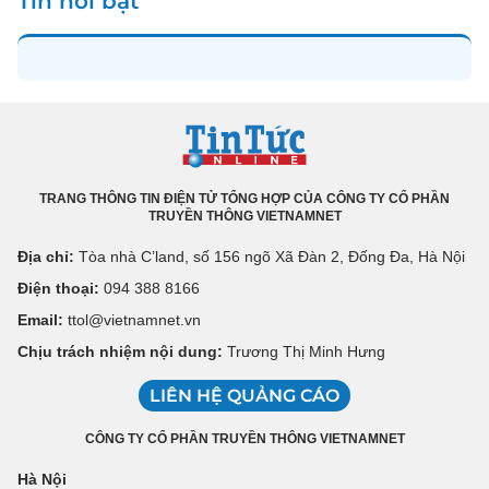
Tin nổi bật
TRANG THÔNG TIN ĐIỆN TỬ TỔNG HỢP CỦA CÔNG TY CỔ PHẦN
TRUYỀN THÔNG VIETNAMNET
Địa chỉ:
Tòa nhà C’land, số 156 ngõ Xã Đàn 2, Đống Đa, Hà Nội
Điện thoại:
094 388 8166
Email:
ttol@vietnamnet.vn
Chịu trách nhiệm nội dung:
Trương Thị Minh Hưng
LIÊN HỆ QUẢNG CÁO
CÔNG TY CỔ PHẦN TRUYỀN THÔNG VIETNAMNET
Hà Nội