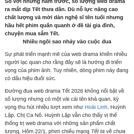
So với những năm trước, số lượng web drama
ra mắt dịp Tết thưa dần. Dù nỗ lực nâng cao
chất lượng và mời dàn nghệ sĩ tên tuổi nhưng
hầu hết phim quẩn quanh ở đề tài gia đình,
chuyện mua sắm Tết.
Nhiều ngôi sao nhảy vào cuộc đua
Sự phát triển mạnh mẽ của web drama khiến nhiều
người lạc quan cho rằng đây sẽ là hướng đi triển
vọng của phim ảnh. Tuy nhiên, dòng phim này đang
có dấu hiệu đuối sức.
Đường đua web drama Tết 2026 không nổi bật về
số lượng nhưng có một vài cái tên khả quan, kỳ
vọng thu hút nhiều lượt xem như
Hoài Linh
, Huỳnh
Lập, Chị Ca Nô. Huỳnh Lập vẫn cho thấy vị thế
thống trị web drama với những sản phẩm chất
lượng. Hôm 22/1, phim chiếu mạng
Tết ta về chưa