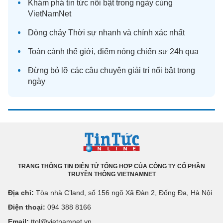
Khám phá
tin tức
nổi bật trong ngày cùng
VietNamNet
Dòng chảy
Thời sự
nhanh và chính xác nhất
Toàn cảnh
thế giới
, điểm nóng chiến sự 24h qua
Đừng bỏ lỡ các câu chuyện
giải trí
nổi bật trong
ngày
TRANG THÔNG TIN ĐIỆN TỬ TỔNG HỢP CỦA CÔNG TY CỔ PHẦN
TRUYỀN THÔNG VIETNAMNET
Địa chỉ:
Tòa nhà C’land, số 156 ngõ Xã Đàn 2, Đống Đa, Hà Nội
Điện thoại:
094 388 8166
Email:
ttol@vietnamnet.vn