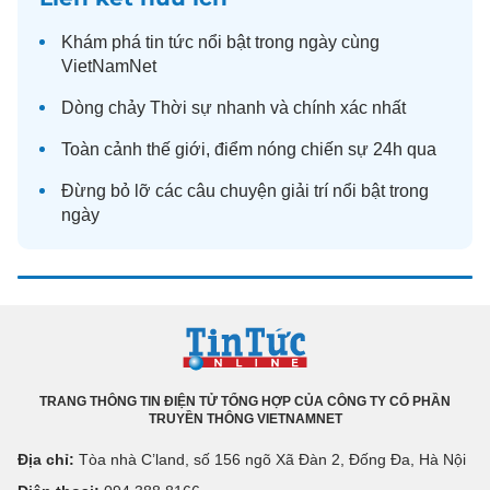
Khám phá
tin tức
nổi bật trong ngày cùng
VietNamNet
Dòng chảy
Thời sự
nhanh và chính xác nhất
Toàn cảnh
thế giới
, điểm nóng chiến sự 24h qua
Đừng bỏ lỡ các câu chuyện
giải trí
nổi bật trong
ngày
TRANG THÔNG TIN ĐIỆN TỬ TỔNG HỢP CỦA CÔNG TY CỔ PHẦN
TRUYỀN THÔNG VIETNAMNET
Địa chỉ:
Tòa nhà C’land, số 156 ngõ Xã Đàn 2, Đống Đa, Hà Nội