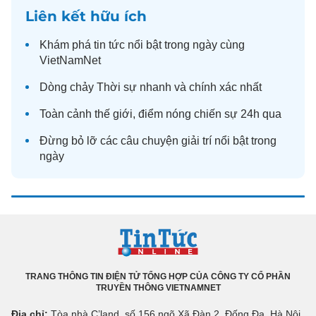
Liên kết hữu ích
Khám phá
tin tức
nổi bật trong ngày cùng
VietNamNet
Dòng chảy
Thời sự
nhanh và chính xác nhất
Toàn cảnh
thế giới
, điểm nóng chiến sự 24h qua
Đừng bỏ lỡ các câu chuyện
giải trí
nổi bật trong
ngày
TRANG THÔNG TIN ĐIỆN TỬ TỔNG HỢP CỦA CÔNG TY CỔ PHẦN
TRUYỀN THÔNG VIETNAMNET
Địa chỉ:
Tòa nhà C’land, số 156 ngõ Xã Đàn 2, Đống Đa, Hà Nội