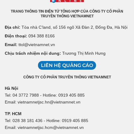
TRANG THÔNG TIN ĐIỆN TỬ TỔNG HỢP CỦA CÔNG TY CỔ PHẦN
TRUYỀN THÔNG VIETNAMNET
Địa chỉ:
Tòa nhà C’land, số 156 ngõ Xã Đàn 2, Đống Đa, Hà Nội
Điện thoại:
094 388 8166
Email:
ttol@vietnamnet.vn
Chịu trách nhiệm nội dung:
Trương Thị Minh Hưng
LIÊN HỆ QUẢNG CÁO
CÔNG TY CỔ PHẦN TRUYỀN THÔNG VIETNAMNET
Hà Nội
Tel: 04 3772 7988 - Hotline: 0919 405 885
Email: vietnamnetjsc.hn@vietnamnet.vn
TP. HCM
Tel: 028 38 181 436 - Hotline: 0919 405 885
Email: vietnamnetjsc.hcm@vietnamnet.vn