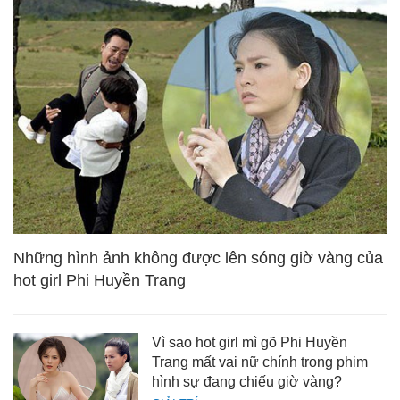
Những hình ảnh không được lên sóng giờ vàng của
hot girl Phi Huyền Trang
Vì sao hot girl mì gõ Phi Huyền
Trang mất vai nữ chính trong phim
hình sự đang chiếu giờ vàng?