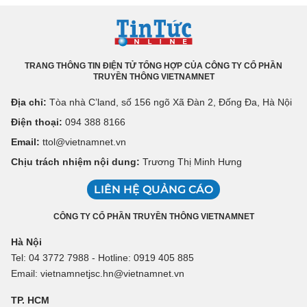
TRANG THÔNG TIN ĐIỆN TỬ TỔNG HỢP CỦA CÔNG TY CỔ PHẦN
TRUYỀN THÔNG VIETNAMNET
Địa chỉ:
Tòa nhà C’land, số 156 ngõ Xã Đàn 2, Đống Đa, Hà Nội
Điện thoại:
094 388 8166
Email:
ttol@vietnamnet.vn
Chịu trách nhiệm nội dung:
Trương Thị Minh Hưng
LIÊN HỆ QUẢNG CÁO
CÔNG TY CỔ PHẦN TRUYỀN THÔNG VIETNAMNET
Hà Nội
Tel: 04 3772 7988 - Hotline: 0919 405 885
Email: vietnamnetjsc.hn@vietnamnet.vn
TP. HCM