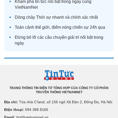
Khám phá
tin tức
nổi bật trong ngày cùng
VietNamNet
Dòng chảy
Thời sự
nhanh và chính xác nhất
Toàn cảnh
thế giới
, điểm nóng chiến sự 24h qua
Đừng bỏ lỡ các câu chuyện
giải trí
nổi bật trong
ngày
TRANG THÔNG TIN ĐIỆN TỬ TỔNG HỢP CỦA CÔNG TY CỔ PHẦN
TRUYỀN THÔNG VIETNAMNET
Địa chỉ:
Tòa nhà C’land, số 156 ngõ Xã Đàn 2, Đống Đa, Hà Nội
Điện thoại:
094 388 8166
Email:
ttol@vietnamnet.vn