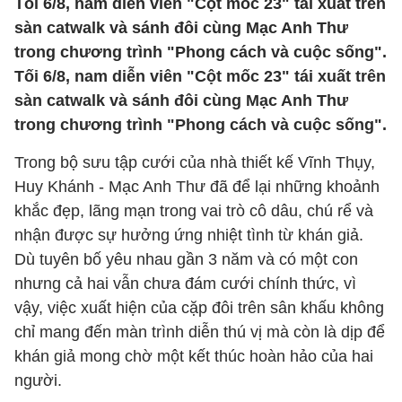
Tối 6/8, nam diễn viên "Cột mốc 23" tái xuất trên
sàn catwalk và sánh đôi cùng Mạc Anh Thư
trong chương trình "Phong cách và cuộc sống".
Tối 6/8, nam diễn viên "Cột mốc 23" tái xuất trên
sàn catwalk và sánh đôi cùng Mạc Anh Thư
trong chương trình "Phong cách và cuộc sống".
Trong bộ sưu tập cưới của nhà thiết kế Vĩnh Thụy,
Huy Khánh - Mạc Anh Thư đã để lại những khoảnh
khắc đẹp, lãng mạn trong vai trò cô dâu, chú rể và
nhận được sự hưởng ứng nhiệt tình từ khán giả.
Dù tuyên bố yêu nhau gần 3 năm và có một con
nhưng cả hai vẫn chưa đám cưới chính thức, vì
vậy, việc xuất hiện của cặp đôi trên sân khấu không
chỉ mang đến màn trình diễn thú vị mà còn là dịp để
khán giả mong chờ một kết thúc hoàn hảo của hai
người.