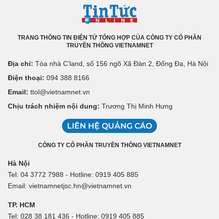
TRANG THÔNG TIN ĐIỆN TỬ TỔNG HỢP CỦA CÔNG TY CỔ PHẦN
TRUYỀN THÔNG VIETNAMNET
Địa chỉ:
Tòa nhà C’land, số 156 ngõ Xã Đàn 2, Đống Đa, Hà Nội
Điện thoại:
094 388 8166
Email:
ttol@vietnamnet.vn
Chịu trách nhiệm nội dung:
Trương Thị Minh Hưng
LIÊN HỆ QUẢNG CÁO
CÔNG TY CỔ PHẦN TRUYỀN THÔNG VIETNAMNET
Hà Nội
Tel: 04 3772 7988 - Hotline: 0919 405 885
Email: vietnamnetjsc.hn@vietnamnet.vn
TP. HCM
Tel: 028 38 181 436 - Hotline: 0919 405 885