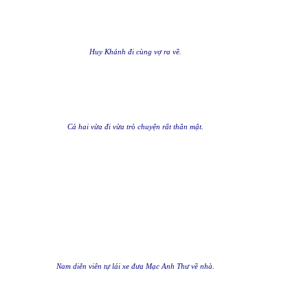
Huy Khánh đi cùng vợ ra về.
Cả hai vừa đi vừa trò chuyện rất thân mật.
Nam diễn viên tự lái xe đưa Mạc Anh Thư về nhà.