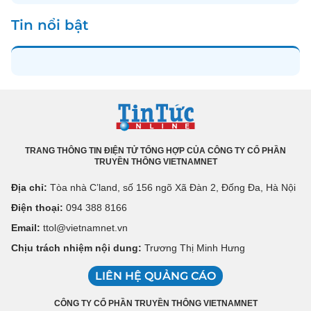
Tin nổi bật
TRANG THÔNG TIN ĐIỆN TỬ TỔNG HỢP CỦA CÔNG TY CỔ PHẦN
TRUYỀN THÔNG VIETNAMNET
Địa chỉ:
Tòa nhà C’land, số 156 ngõ Xã Đàn 2, Đống Đa, Hà Nội
Điện thoại:
094 388 8166
Email:
ttol@vietnamnet.vn
Chịu trách nhiệm nội dung:
Trương Thị Minh Hưng
LIÊN HỆ QUẢNG CÁO
CÔNG TY CỔ PHẦN TRUYỀN THÔNG VIETNAMNET