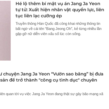
Hé lộ thêm bí mật vụ án Jang Ja Yeon
tự tử: Xuất hiện nhân vật quyền lực, liên
tục liên lạc cưỡng ép
Truyền thông Hàn Quốc đã công khai những thông tin
bất ngờ về cái tên “Bang Jeong Oh”, kẻ từng nhiều lần
gặp gỡ nữ diễn viên xấu số lúc còn sống.
ư chuyện Jang Ja Yeon “Vườn sao băng” bị đưa
t sản để trở thành "công cụ tình dục" chuyên
 liên quan tới vụ việc Jang Ja Yeon đang thật sự gây bão mạng xã