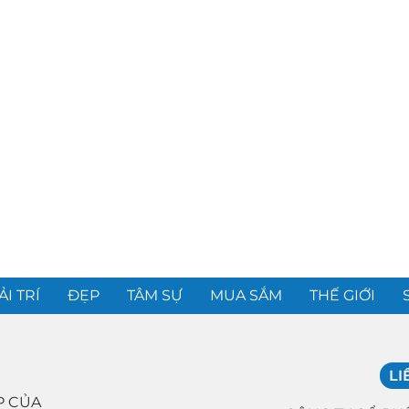
ẢI TRÍ
ĐẸP
TÂM SỰ
MUA SẮM
THẾ GIỚI
LI
P CỦA