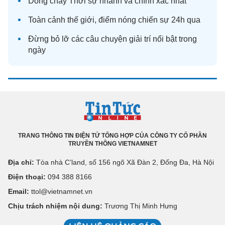
Dòng chảy
Thời sự
nhanh và chính xác nhất
Toàn cảnh
thế giới
, điểm nóng chiến sự 24h qua
Đừng bỏ lỡ các câu chuyện
giải trí
nổi bật trong
ngày
TRANG THÔNG TIN ĐIỆN TỬ TỔNG HỢP CỦA CÔNG TY CỔ PHẦN
TRUYỀN THÔNG VIETNAMNET
Địa chỉ:
Tòa nhà C’land, số 156 ngõ Xã Đàn 2, Đống Đa, Hà Nội
Điện thoại:
094 388 8166
Email:
ttol@vietnamnet.vn
Chịu trách nhiệm nội dung:
Trương Thị Minh Hưng