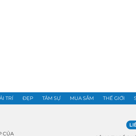
ẢI TRÍ
ĐẸP
TÂM SỰ
MUA SẮM
THẾ GIỚI
LI
P CỦA