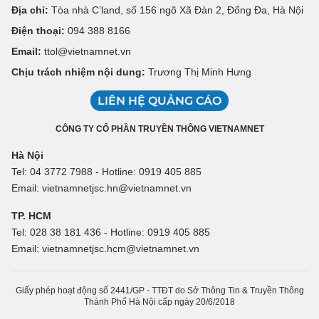
Địa chỉ:
Tòa nhà C’land, số 156 ngõ Xã Đàn 2, Đống Đa, Hà Nội
Điện thoại:
094 388 8166
Email:
ttol@vietnamnet.vn
Chịu trách nhiệm nội dung:
Trương Thị Minh Hưng
LIÊN HỆ QUẢNG CÁO
CÔNG TY CỔ PHẦN TRUYỀN THÔNG VIETNAMNET
Hà Nội
Tel: 04 3772 7988 - Hotline: 0919 405 885
Email: vietnamnetjsc.hn@vietnamnet.vn
TP. HCM
Tel: 028 38 181 436 - Hotline: 0919 405 885
Email: vietnamnetjsc.hcm@vietnamnet.vn
Giấy phép hoạt động số 2441/GP - TTĐT do Sở Thông Tin & Truyền Thông
Thành Phố Hà Nội cấp ngày 20/6/2018