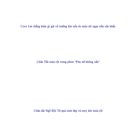
Coco Lee chẳng khác gì gái vũ trường khi uốn éo múa cột ngay trên sân khấu
Châu Tấn múa cột trong phim "Phụ nữ không xấu"
Chân dài Ngô Bội Từ quá xinh đẹp và sexy khi múa cột