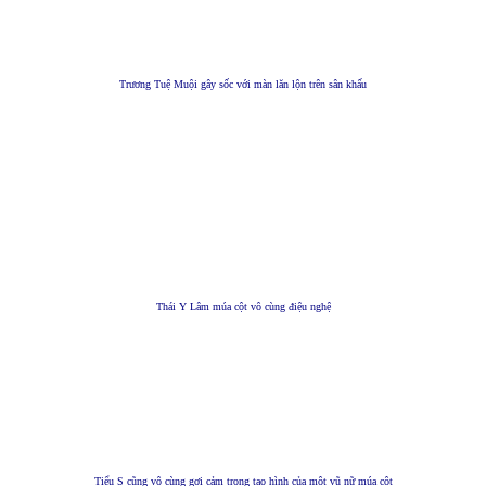
Trương Tuệ Muội gây sốc với màn lăn lộn trên sân khấu
Thái Y Lâm múa cột vô cùng điệu nghệ
Tiểu S cũng vô cùng gợi cảm trong tạo hình của một vũ nữ múa cột