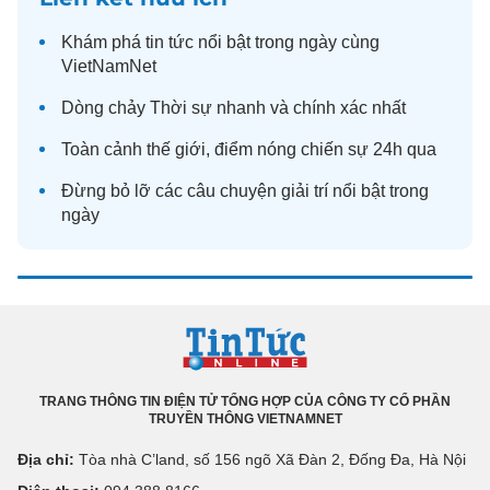
Khám phá
tin tức
nổi bật trong ngày cùng
VietNamNet
Dòng chảy
Thời sự
nhanh và chính xác nhất
Toàn cảnh
thế giới
, điểm nóng chiến sự 24h qua
Đừng bỏ lỡ các câu chuyện
giải trí
nổi bật trong
ngày
TRANG THÔNG TIN ĐIỆN TỬ TỔNG HỢP CỦA CÔNG TY CỔ PHẦN
TRUYỀN THÔNG VIETNAMNET
Địa chỉ:
Tòa nhà C’land, số 156 ngõ Xã Đàn 2, Đống Đa, Hà Nội