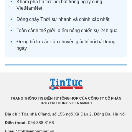
Khám phá
tin tức
nổi bật trong ngày cùng
VietNamNet
Dòng chảy
Thời sự
nhanh và chính xác nhất
Toàn cảnh
thế giới
, điểm nóng chiến sự 24h qua
Đừng bỏ lỡ các câu chuyện
giải trí
nổi bật trong
ngày
TRANG THÔNG TIN ĐIỆN TỬ TỔNG HỢP CỦA CÔNG TY CỔ PHẦN
TRUYỀN THÔNG VIETNAMNET
Địa chỉ:
Tòa nhà C’land, số 156 ngõ Xã Đàn 2, Đống Đa, Hà Nội
Điện thoại:
094 388 8166
Email:
ttol@vietnamnet.vn