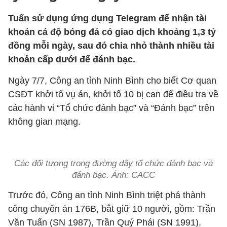
Tuấn sử dụng ứng dụng Telegram để nhận tài
khoản cá độ bóng đá có giao dịch khoảng 1,3 tỷ
đồng mỗi ngày, sau đó chia nhỏ thành nhiều tài
khoản cấp dưới để đánh bạc.
Ngày 7/7, Công an tỉnh Ninh Bình cho biết Cơ quan
CSĐT khởi tố vụ án, khởi tố 10 bị can để điều tra về
các hành vi “Tổ chức đánh bạc” và “Đánh bạc” trên
không gian mạng.
Các đối tượng trong đường dây tổ chức đánh bạc và
đánh bạc. Ảnh: CACC
Trước đó, Công an tỉnh Ninh Bình triệt phá thành
công chuyên án 176B, bắt giữ 10 người, gồm: Trần
Văn Tuấn (SN 1987), Trần Quý Phái (SN 1991),