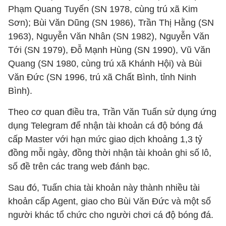
Phạm Quang Tuyến (SN 1978, cùng trú xã Kim
Sơn); Bùi Văn Dũng (SN 1986), Trần Thị Hằng (SN
1963), Nguyễn Văn Nhân (SN 1982), Nguyễn Văn
Tới (SN 1979), Đỗ Mạnh Hùng (SN 1990), Vũ Văn
Quang (SN 1980, cùng trú xã Khánh Hội) và Bùi
Văn Đức (SN 1996, trú xã Chất Bình, tỉnh Ninh
Bình).
Theo cơ quan điều tra, Trần Văn Tuấn sử dụng ứng
dụng Telegram để nhận tài khoản cá độ bóng đá
cấp Master với hạn mức giao dịch khoảng 1,3 tỷ
đồng mỗi ngày, đồng thời nhận tài khoản ghi số lô,
số đề trên các trang web đánh bạc.
Sau đó, Tuấn chia tài khoản này thành nhiều tài
khoản cấp Agent, giao cho Bùi Văn Đức và một số
người khác tổ chức cho người chơi cá độ bóng đá.