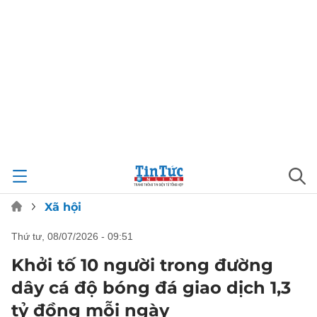
Xã hội
thứ tư, 08/07/2026 - 09:51
Khởi tố 10 người trong đường
dây cá độ bóng đá giao dịch 1,3
tỷ đồng mỗi ngày