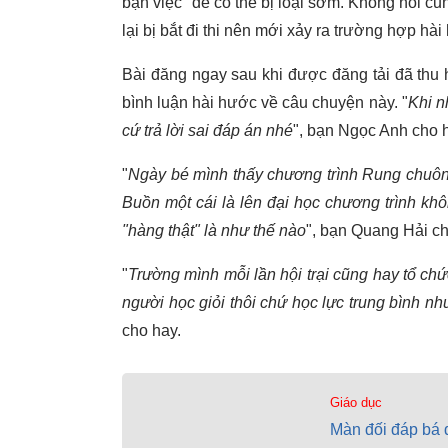
bận việc" để có thể bị loại sớm. Không nói cũ
lại bị bắt đi thi nên mới xảy ra trường hợp hà
Bài đăng ngay sau khi được đăng tải đã thu
bình luận hài hước về câu chuyện này. "
Khi n
cứ trả lời sai đáp án nhé
", bạn Ngọc Anh cho 
"
Ngày bé mình thấy chương trình Rung chuôn
Buồn một cái là lên đại học chương trình k
"hàng thật" là như thế nào
", bạn Quang Hải ch
"
Trường mình mỗi lần hội trại cũng hay tổ chứ
người học giỏi thôi chứ học lực trung bình nh
cho hay.
Giáo dục
Màn đối đáp bá 