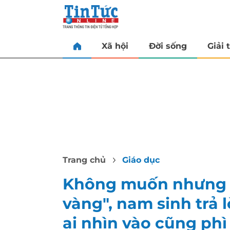
Xã hội
Đời sống
Giải t
Trang chủ
Giáo dục
Không muốn nhưng lạ
vàng", nam sinh trả l
ai nhìn vào cũng phì