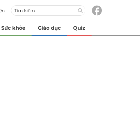
iện
Sức khỏe
Giáo dục
Quiz