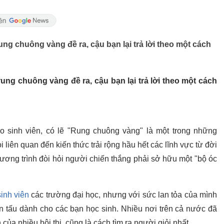
rung chuông vàng đề ra, cậu bạn lại trả lời theo một cách
 rung chuông vàng đề ra, cậu bạn lại trả lời theo một cách
o sinh viên, có lẽ "Rung chuông vàng" là một trong những
 liên quan đến kiến thức trải rộng hầu hết các lĩnh vực từ đời
 chương trình đòi hỏi người chiến thắng phải sở hữu một "bộ óc
sinh viên
các trường đại học, nhưng với sức lan tỏa của mình
n tấu dành cho các bạn học sinh. Nhiều nơi trên cả nước đã
a nhiều hội thi, cũng là cách tìm ra người giỏi nhất.