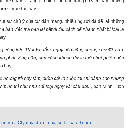
ng thể nhận ra rằng gia đình cậu bạn đang có việc bận, nhưng
i hước như thế này.
 hút sự chú ý của cư dân mạng, nhiều người đã để lại những
hà bận việc mà bạn lại bắt đi thi, cách để nhanh nhất bị loại là
hay.
g vàng trên TV thích lắm, ngày nào cũng ngóng chờ để xem.
hông phát sóng nữa, nên cũng không được thử chơi phiên bản
o hay.
c những trò này lắm, buồn cái là cuộc thi chỉ dành cho những
ư mình thì hầu như chỉ loại ngay vài câu đầu
", bạn Minh Tuấn
đạo nhất Olympia được chia sẻ lại sau 9 năm