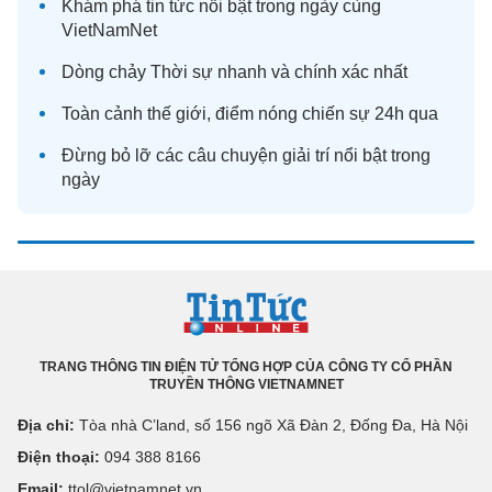
Khám phá
tin tức
nổi bật trong ngày cùng
VietNamNet
Dòng chảy
Thời sự
nhanh và chính xác nhất
Toàn cảnh
thế giới
, điểm nóng chiến sự 24h qua
Đừng bỏ lỡ các câu chuyện
giải trí
nổi bật trong
ngày
TRANG THÔNG TIN ĐIỆN TỬ TỔNG HỢP CỦA CÔNG TY CỔ PHẦN
TRUYỀN THÔNG VIETNAMNET
Địa chỉ:
Tòa nhà C’land, số 156 ngõ Xã Đàn 2, Đống Đa, Hà Nội
Điện thoại:
094 388 8166
Email:
ttol@vietnamnet.vn