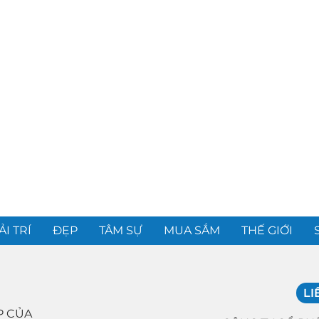
ẢI TRÍ
ĐẸP
TÂM SỰ
MUA SẮM
THẾ GIỚI
LI
P CỦA