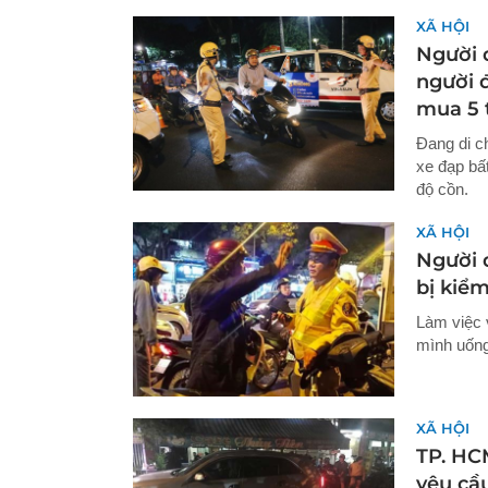
XÃ HỘI
Người đ
người đ
mua 5 t
Đang di c
xe đạp bấ
độ cồn.
XÃ HỘI
Người đ
bị kiể
Làm việc 
mình uống
XÃ HỘI
TP. HCM
yêu cầ