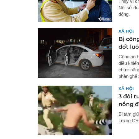
Thay vì c
Nội sử dụ
động.
XÃ HỘI
Bị công
đốt luô
Công an h
điều khiể
chức năng
phần ghế 
XÃ HỘI
3 đối t
nồng đ
Bị tạm gi
lượng CSG