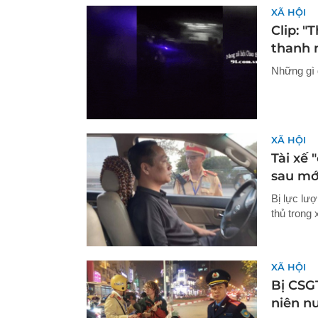
XÃ HỘI
Clip: 
thanh 
Những gì 
XÃ HỘI
Tài xế 
sau mớ
Bị lực lư
thủ trong 
XÃ HỘI
Bị CSG
niên nư