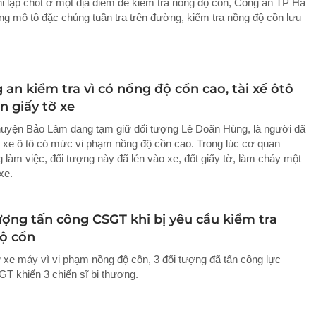
hỉ lập chốt ở một địa điểm để kiểm tra nồng độ cồn, Công an TP Hà
ng mô tô đặc chủng tuần tra trên đường, kiểm tra nồng độ cồn lưu
 an kiểm tra vì có nồng độ cồn cao, tài xế ôtô
n giấy tờ xe
uyện Bảo Lâm đang tạm giữ đối tượng Lê Doãn Hùng, là người đã
n xe ô tô có mức vi phạm nồng độ cồn cao. Trong lúc cơ quan
 làm việc, đối tượng này đã lẻn vào xe, đốt giấy tờ, làm cháy một
xe.
ượng tấn công CSGT khi bị yêu cầu kiểm tra
ộ cồn
ữ xe máy vì vi phạm nồng độ cồn, 3 đối tượng đã tấn công lực
T khiến 3 chiến sĩ bị thương.