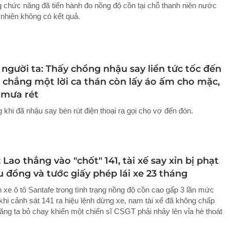
 chức năng đã tiến hành đo nồng độ cồn tại chỗ thanh niên nước
 nhiên không có kết quả.
người ta: Thấy chồng nhậu say liền tức tốc đến
, chẳng một lời ca thán còn lấy áo ấm cho mặc,
 mưa rét
khi đã nhậu say bèn rút điện thoại ra gọi cho vợ đến đón.
 Lao thẳng vào "chốt" 141, tài xế say xỉn bị phạt
u đồng và tước giấy phép lái xe 23 tháng
n xe ô tô Santafe trong tình trạng nồng độ cồn cao gấp 3 lần mức
 khi cảnh sát 141 ra hiệu lệnh dừng xe, nam tài xế đã không chấp
ăng ta bỏ chạy khiến một chiến sĩ CSGT phải nhảy lên vỉa hè thoát