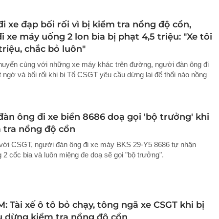
i xe đạp bối rối vì bị kiểm tra nồng độ cồn,
i xe máy uống 2 lon bia bị phạt 4,5 triệu: "Xe tôi
riệu, chắc bỏ luôn"
huyển cùng với những xe máy khác trên đường, người đàn ông đi
t ngờ và bối rối khi bị Tổ CSGT yêu cầu dừng lại để thổi nào nồng
àn ông đi xe biển 8686 doạ gọi 'bộ trưởng' khi
m tra nồng độ cồn
với CSGT, người đàn ông đi xe máy BKS 29-Y5 8686 tự nhận
 2 cốc bia và luôn miệng đe doạ sẽ gọi "bộ trưởng".
: Tài xế ô tô bỏ chạy, tông ngã xe CSGT khi bị
u dừng kiểm tra nồng độ cồn