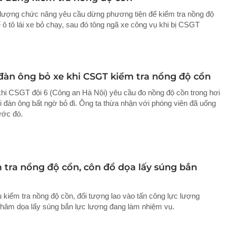
c lượng chức năng yêu cầu dừng phương tiện để kiểm tra nồng độ
ế ô tô lái xe bỏ chạy, sau đó tông ngã xe công vụ khi bị CSGT
đàn ông bỏ xe khi CSGT kiểm tra nồng độ cồn
 khi CSGT đội 6 (Công an Hà Nội) yêu cầu đo nồng độ cồn trong hơi
i đàn ông bất ngờ bỏ đi. Ông ta thừa nhận với phóng viên đã uống
rước đó.
m tra nồng độ cồn, côn đồ dọa lấy súng bắn
u kiểm tra nồng độ cồn, đối tượng lao vào tấn công lực lượng
ăm dọa lấy súng bắn lực lượng đang làm nhiệm vụ.