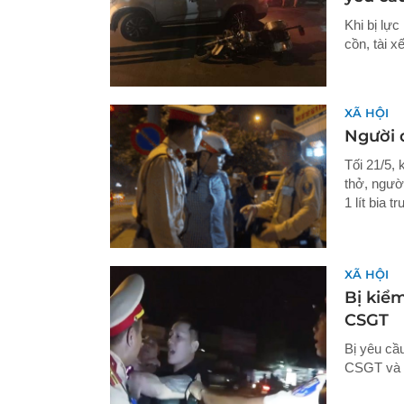
Khi bị lự
cồn, tài x
XÃ HỘI
Người 
Tối 21/5,
thở, ngườ
1 lít bia t
XÃ HỘI
Bị kiể
CSGT
Bị yêu cầ
CSGT và h