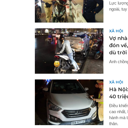
Lực lượng
ngoài, tuy
XÃ HỘI
Vợ nhà 
đón về
dù trời
Anh chồng 
XÃ HỘI
Hà Nội:
40 triệ
Điều khiể
cao nhất,
hành mà t
thân.