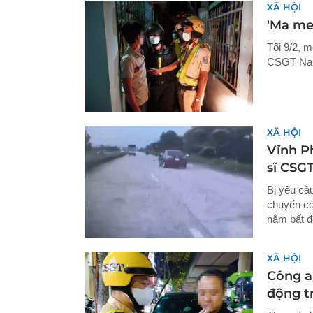
XÃ HỘI
'Ma men
Tối 9/2, m
CSGT Nam 
XÃ HỘI
Vĩnh Ph
sĩ CSG
Bị yêu cầu
chuyển cò
nằm bất đ
XÃ HỘI
Công a
động t