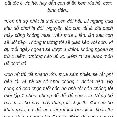
cắt tóc ở vỉa hè, hay dẫn con đi ăn kem vỉa hè, cơm
bình dân...
"Con nít sợ nhất là thói quen đòi hỏi. Đi ngang qua
khu đồ chơi là đòi. Nguyên tắc của tôi là đòi cách
mấy cũng không mua. Nếu mua 1 lần, lần sau con
sẽ đòi tiếp. Thông thường tôi sẽ giao kèo với con. Ví
dụ mỗi ngày ngoan sẽ được 1 điểm, không ngoan bị
trừ 1 điểm. Chừng nào đủ 20 điểm thì sẽ được món
đồ chơi đó.
Con nít thì rất nhanh lớn, mua sắm nhiều sẽ rất phí
nên tôi và bà xã có chơi chung 1 nhóm bạn. Họ
cũng có con chạc tuổi các bé nhà tôi nên chúng tôi
mới lập 1 nhóm chung để đổi đồ cho con. Ví dụ bé
này mặc bộ này mấy tháng là chật thì đổi cho bé
khác mặc, cứ đổi qua lại rồi kết hợp kiểu khác thì
cũng thành những bộ đồ mới. Điều đó cũng chỉ có