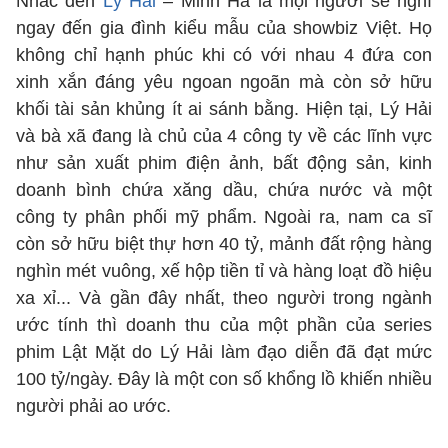
Nhắc đến
Lý Hải
– Minh Hà là mọi người sẽ nghĩ
ngay đến gia đình kiểu mẫu của showbiz Việt. Họ
không chỉ hạnh phúc khi có với nhau 4 đứa con
xinh xắn đáng yêu ngoan ngoãn mà còn sở hữu
khối tài sản khủng ít ai sánh bằng. Hiện tại, Lý Hải
và bà xã đang là chủ của 4 công ty về các lĩnh vực
như sản xuất phim điện ảnh, bất động sản, kinh
doanh bình chứa xăng dầu, chứa nước và một
công ty phân phối mỹ phẩm. Ngoài ra, nam ca sĩ
còn sở hữu biệt thự hơn 40 tỷ, mảnh đất rộng hàng
nghìn mét vuông, xế hộp tiền tỉ và hàng loạt đồ hiệu
xa xỉ... Và gần đây nhất, theo người trong ngành
ước tính thì doanh thu của một phần của series
phim Lật Mặt do Lý Hải làm đạo diễn đã đạt mức
100 tỷ/ngày. Đây là một con số khổng lồ khiến nhiều
người phải ao ước.