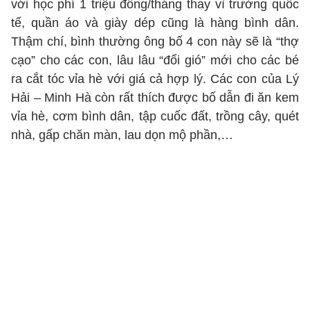
với học phí 1 triệu đồng/tháng thay vì trường quốc
tế, quần áo và giày dép cũng là hàng bình dân.
Thậm chí, bình thường ông bố 4 con này sẽ là “thợ
cạo” cho các con, lâu lâu “đổi gió” mới cho các bé
ra cắt tóc vỉa hè với giá cả hợp lý. Các con của Lý
Hải – Minh Hà còn rất thích được bố dẫn đi ăn kem
vỉa hè, cơm bình dân, tập cuốc đất, trồng cây, quét
nhà, gấp chăn màn, lau dọn mộ phần,…