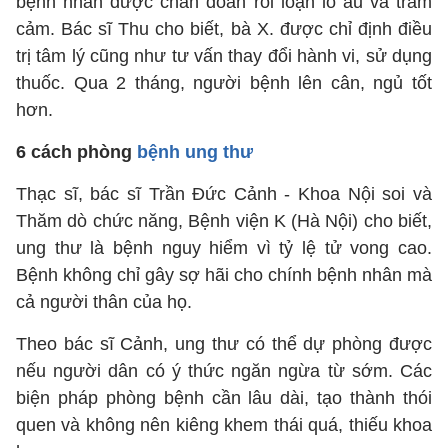
bệnh nhân được chẩn đoán rối loạn lo âu và trầm
cảm. Bác sĩ Thu cho biết, bà X. được chỉ định điều
trị tâm lý cũng như tư vấn thay đổi hành vi, sử dụng
thuốc. Qua 2 tháng, người bệnh lên cân, ngủ tốt
hơn.
6 cách phòng
bệnh ung thư
Thạc sĩ, bác sĩ Trần Đức Cảnh - Khoa Nội soi và
Thăm dò chức năng, Bệnh viện K (Hà Nội) cho biết,
ung thư là bệnh nguy hiểm vì tỷ lệ tử vong cao.
Bệnh không chỉ gây sợ hãi cho chính bệnh nhân mà
cả người thân của họ.
Theo bác sĩ Cảnh, ung thư có thể dự phòng được
nếu người dân có ý thức ngăn ngừa từ sớm. Các
biện pháp phòng bệnh cần lâu dài, tạo thành thói
quen và không nên kiêng khem thái quá, thiếu khoa