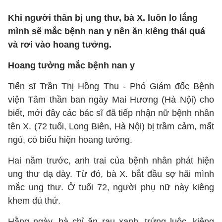
Khi người thân bị ung thư, bà X. luôn lo lắng
mình sẽ mắc bệnh nan y nên ăn kiêng thái quá
và rơi vào hoang tưởng.
Hoang tưởng mắc bệnh nan y
Tiến sĩ Trần Thị Hồng Thu - Phó Giám đốc Bệnh
viện Tâm thần ban ngày Mai Hương (Hà Nội) cho
biết, mới đây các bác sĩ đã tiếp nhận nữ bệnh nhân
tên X. (72 tuổi, Long Biên, Hà Nội) bị trầm cảm, mất
ngủ, có biểu hiện hoang tưởng.
Hai năm trước, anh trai của bệnh nhân phát hiện
ung thư dạ dày. Từ đó, bà X. bắt đầu sợ hãi mình
mắc ung thư. Ở tuổi 72, người phụ nữ này kiêng
khem đủ thứ.
Hằng ngày, bà chỉ ăn rau xanh, trứng luộc, kiêng