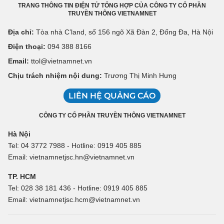
TRANG THÔNG TIN ĐIỆN TỬ TỔNG HỢP CỦA CÔNG TY CỔ PHẦN
TRUYỀN THÔNG VIETNAMNET
Địa chỉ:
Tòa nhà C’land, số 156 ngõ Xã Đàn 2, Đống Đa, Hà Nội
Điện thoại:
094 388 8166
Email:
ttol@vietnamnet.vn
Chịu trách nhiệm nội dung:
Trương Thị Minh Hưng
LIÊN HỆ QUẢNG CÁO
CÔNG TY CỔ PHẦN TRUYỀN THÔNG VIETNAMNET
Hà Nội
Tel: 04 3772 7988 - Hotline: 0919 405 885
Email: vietnamnetjsc.hn@vietnamnet.vn
TP. HCM
Tel: 028 38 181 436 - Hotline: 0919 405 885
Email: vietnamnetjsc.hcm@vietnamnet.vn