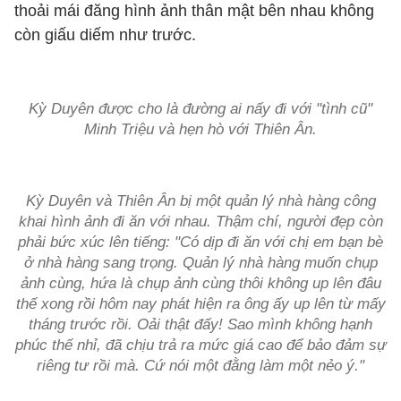
thoải mái đăng hình ảnh thân mật bên nhau không
còn giấu diếm như trước.
Kỳ Duyên được cho là đường ai nấy đi với "tình cũ"
Minh Triệu và hẹn hò với Thiên Ân.
Kỳ Duyên và Thiên Ân bị một quản lý nhà hàng công
khai hình ảnh đi ăn với nhau. Thậm chí, người đẹp còn
phải bức xúc lên tiếng: "Có dịp đi ăn với chị em bạn bè
ở nhà hàng sang trọng. Quản lý nhà hàng muốn chụp
ảnh cùng, hứa là chụp ảnh cùng thôi không up lên đâu
thế xong rồi hôm nay phát hiện ra ông ấy up lên từ mấy
tháng trước rồi. Oải thật đấy! Sao mình không hạnh
phúc thế nhỉ, đã chịu trả ra mức giá cao để bảo đảm sự
riêng tư rồi mà. Cứ nói một đằng làm một nẻo ý."