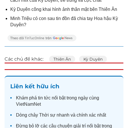
cách mix của Kỳ Duyên, trẻ trung và cực chất
Kỳ Duyên công khai hình ảnh thân mật bên Thiên Ân
Minh Triệu có con sau tin đồn đã chia tay Hoa hậu Kỳ
Duyên?
Các chủ đề khác:
Thiên Ân
Kỳ Duyên
Liên kết hữu ích
Khám phá
tin tức
nổi bật trong ngày cùng
VietNamNet
Dòng chảy
Thời sự
nhanh và chính xác nhất
Đừng bỏ lỡ các câu chuyện
giải trí
nổi bật trong