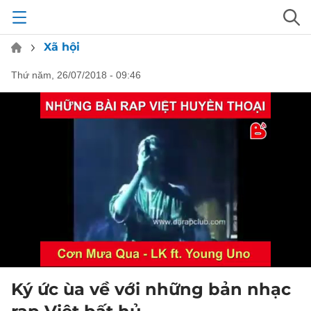
Xã hội
thứ năm, 26/07/2018 - 09:46
Ký ức ùa về với những bản nhạc