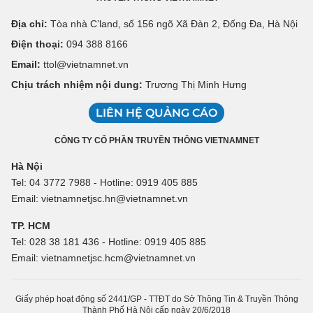
Địa chỉ:
Tòa nhà C’land, số 156 ngõ Xã Đàn 2, Đống Đa, Hà Nội
Điện thoại:
094 388 8166
Email:
ttol@vietnamnet.vn
Chịu trách nhiệm nội dung:
Trương Thị Minh Hưng
LIÊN HỆ QUẢNG CÁO
CÔNG TY CỔ PHẦN TRUYỀN THÔNG VIETNAMNET
Hà Nội
Tel: 04 3772 7988 - Hotline: 0919 405 885
Email: vietnamnetjsc.hn@vietnamnet.vn
TP. HCM
Tel: 028 38 181 436 - Hotline: 0919 405 885
Email: vietnamnetjsc.hcm@vietnamnet.vn
Giấy phép hoạt động số 2441/GP - TTĐT do Sở Thông Tin & Truyền Thông
Thành Phố Hà Nội cấp ngày 20/6/2018