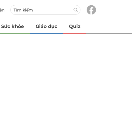
iện
Sức khỏe
Giáo dục
Quiz