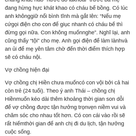
đang hừng hực khát khao có cháu bế bồng. Có lúc
anh khônggiữ nổi bình tĩnh mà gắt lên: “
Nếu mẹ
cứgọi điện cho con để giục nhanh có cháu bế thì
đừng gọi nữa. Con không muốnnghe
”. Nghĩ lại, anh
cũng thấy “tội” cho mẹ. Anh gọi điện để làm lànhvà
an ủi để mẹ yên tâm chờ đến thời điểm thích hợp
sẽ có cháu nội.
Vợ chồng hiện đại
Vợ chồng chị Hiền chưa muốncó con vội bởi cả hai
còn trẻ (24 tuổi). Theo ý anh Thái – chồng chị
Hiềnmuốn kéo dài thêm khoảng thời gian son dỗi
để vợ chồng được tận hưởng trọnvẹn niềm vui và
chăm sóc cho nhau tốt hơn. Có con cái vào rồi sẽ
rất hiếmthời gian để anh chị đi du lịch, tận hưởng
cuộc sống.