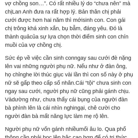
vợ chồng son…”.
Có rất nhiều lý do “chưa nên” mà
chịLan Anh đưa ra rất hợp lý. Bản thân chị phải
cưới được hơn hai năm thì mớisinh con. Con gái
chị trông khá xinh xắn, bụ bẫm, đáng yêu. Đó là
thành quảcủa sự lựa chọn thời điểm sinh con chín
muồi của vợ chồng chị.
Sức ép về việc cần sinh conngay sau cưới đè nặng
lên vai những người phụ nữ. Nếu như ở đàn ông,
họ chỉnghe lời thúc giục vài lần thì con số này ở phụ
nữ sẽ gấp theo cấp số nhân.Cái “tội” chưa sinh con
ngay sau cưới, người phụ nữ cũng phải gánh chịu.
Vàdường như, chưa thấy cái bụng của người đàn
bà phình lên là cái nhìn nghingại, chê cười cho
người đàn bà mất năng lực làm mẹ rộ lên.
Người phụ nữ vốn gánh nhiềumối âu lo. Qua phổ
thông cần phải học lên bậc cao hơn để có tri thức