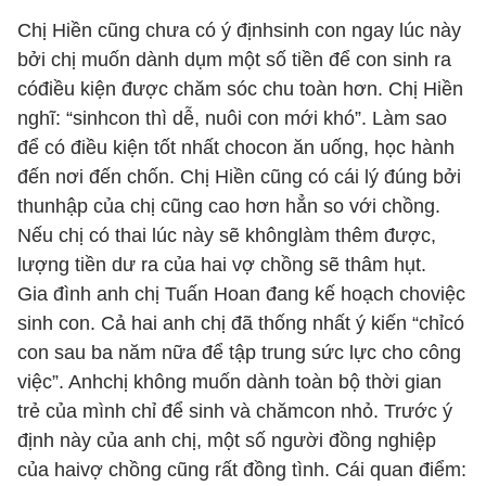
Chị Hiền cũng chưa có ý địnhsinh con ngay lúc này
bởi chị muốn dành dụm một số tiền để con sinh ra
cóđiều kiện được chăm sóc chu toàn hơn. Chị Hiền
nghĩ: “
sinhcon thì dễ, nuôi con mới khó
”. Làm sao
để có điều kiện tốt nhất chocon ăn uống, học hành
đến nơi đến chốn. Chị Hiền cũng có cái lý đúng bởi
thunhập của chị cũng cao hơn hẳn so với chồng.
Nếu chị có thai lúc này sẽ khônglàm thêm được,
lượng tiền dư ra của hai vợ chồng sẽ thâm hụt.
Gia đình anh chị Tuấn Hoan đang kế hoạch choviệc
sinh con. Cả hai anh chị đã thống nhất ý kiến “
chỉcó
con sau ba năm nữa để tập trung sức lực cho công
việc
”. Anhchị không muốn dành toàn bộ thời gian
trẻ của mình chỉ để sinh và chămcon nhỏ. Trước ý
định này của anh chị, một số người đồng nghiệp
của haivợ chồng cũng rất đồng tình. Cái quan điểm: