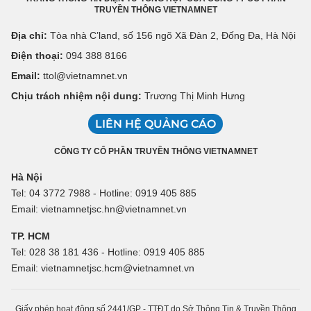
TRUYỀN THÔNG VIETNAMNET
Địa chỉ:
Tòa nhà C’land, số 156 ngõ Xã Đàn 2, Đống Đa, Hà Nội
Điện thoại:
094 388 8166
Email:
ttol@vietnamnet.vn
Chịu trách nhiệm nội dung:
Trương Thị Minh Hưng
LIÊN HỆ QUẢNG CÁO
CÔNG TY CỔ PHẦN TRUYỀN THÔNG VIETNAMNET
Hà Nội
Tel: 04 3772 7988 - Hotline: 0919 405 885
Email: vietnamnetjsc.hn@vietnamnet.vn
TP. HCM
Tel: 028 38 181 436 - Hotline: 0919 405 885
Email: vietnamnetjsc.hcm@vietnamnet.vn
Giấy phép hoạt động số 2441/GP - TTĐT do Sở Thông Tin & Truyền Thông