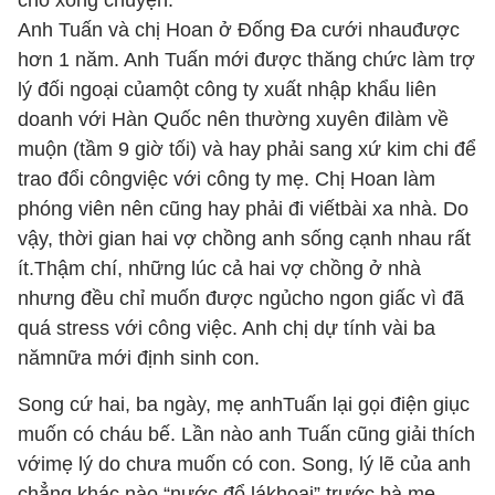
cho xong chuyện.
Anh Tuấn và chị Hoan ở Đống Đa cưới nhauđược
hơn 1 năm. Anh Tuấn mới được thăng chức làm trợ
lý đối ngoại củamột công ty xuất nhập khẩu liên
doanh với Hàn Quốc nên thường xuyên đilàm về
muộn (tầm 9 giờ tối) và hay phải sang xứ kim chi để
trao đổi côngviệc với công ty mẹ. Chị Hoan làm
phóng viên nên cũng hay phải đi viếtbài xa nhà. Do
vậy, thời gian hai vợ chồng anh sống cạnh nhau rất
ít.Thậm chí, những lúc cả hai vợ chồng ở nhà
nhưng đều chỉ muốn được ngủcho ngon giấc vì đã
quá stress với công việc. Anh chị dự tính vài ba
nămnữa mới định sinh con.
Song cứ hai, ba ngày, mẹ anhTuấn lại gọi điện giục
muốn có cháu bế. Lần nào anh Tuấn cũng giải thích
vớimẹ lý do chưa muốn có con. Song, lý lẽ của anh
chẳng khác nào “nước đổ lákhoai” trước bà mẹ