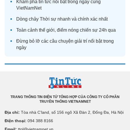
Khám phá
tin tức
nổi bật trong ngày cùng
VietNamNet
Dòng chảy
Thời sự
nhanh và chính xác nhất
Toàn cảnh
thế giới
, điểm nóng chiến sự 24h qua
Đừng bỏ lỡ các câu chuyện
giải trí
nổi bật trong
ngày
TRANG THÔNG TIN ĐIỆN TỬ TỔNG HỢP CỦA CÔNG TY CỔ PHẦN
TRUYỀN THÔNG VIETNAMNET
Địa chỉ:
Tòa nhà C’land, số 156 ngõ Xã Đàn 2, Đống Đa, Hà Nội
Điện thoại:
094 388 8166
Email:
ttol@vietnamnet.vn