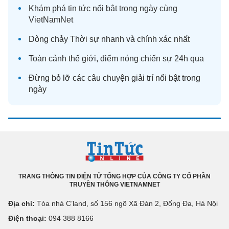
Khám phá
tin tức
nổi bật trong ngày cùng
VietNamNet
Dòng chảy
Thời sự
nhanh và chính xác nhất
Toàn cảnh
thế giới
, điểm nóng chiến sự 24h qua
Đừng bỏ lỡ các câu chuyện
giải trí
nổi bật trong
ngày
TRANG THÔNG TIN ĐIỆN TỬ TỔNG HỢP CỦA CÔNG TY CỔ PHẦN
TRUYỀN THÔNG VIETNAMNET
Địa chỉ:
Tòa nhà C’land, số 156 ngõ Xã Đàn 2, Đống Đa, Hà Nội
Điện thoại:
094 388 8166