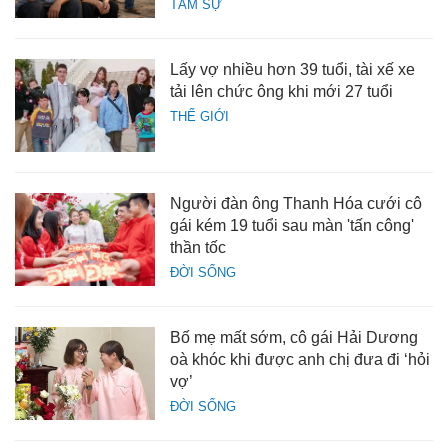
TÂM SỰ
Lấy vợ nhiều hơn 39 tuổi, tài xế xe
tải lên chức ông khi mới 27 tuổi
THẾ GIỚI
Người đàn ông Thanh Hóa cưới cô
gái kém 19 tuổi sau màn 'tấn công'
thần tốc
ĐỜI SỐNG
Bố mẹ mất sớm, cô gái Hải Dương
oà khóc khi được anh chị đưa đi ‘hỏi
vợ’
ĐỜI SỐNG