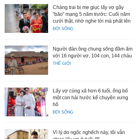
Chàng trai bị mẹ giục lấy vợ gây
“bão” mạng 5 năm trước: Cuối năm
cưới thật, nhờ nghe lời mà phất lên
ĐỜI SỐNG
Người đàn ông chung sống đầm ấm
với 16 người vợ, 104 con, 144 cháu
THẾ GIỚI
Lấy vợ cùng xã hơn 6 tuổi, ông bố
một con hài hước kể chuyện xưng
hô
ĐỜI SỐNG
Vì lý do ngốc nghếch này, tôi vẫn