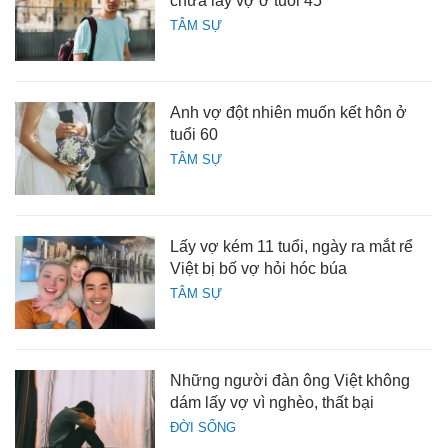
chưa lấy vợ ở tuổi 45
TÂM SỰ
Anh vợ đột nhiên muốn kết hôn ở
tuổi 60
TÂM SỰ
Lấy vợ kém 11 tuổi, ngày ra mắt rể
Việt bị bố vợ hỏi hóc búa
TÂM SỰ
Những người đàn ông Việt không
dám lấy vợ vì nghèo, thất bại
ĐỜI SỐNG