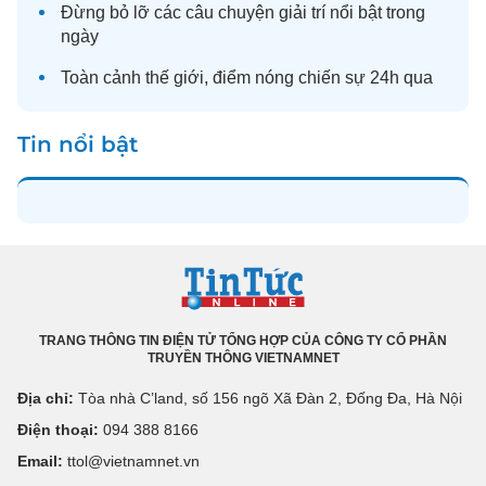
Đừng bỏ lỡ các câu chuyện
giải trí
nổi bật trong
ngày
Toàn cảnh
thế giới
, điểm nóng chiến sự 24h qua
Tin nổi bật
TRANG THÔNG TIN ĐIỆN TỬ TỔNG HỢP CỦA CÔNG TY CỔ PHẦN
TRUYỀN THÔNG VIETNAMNET
Địa chỉ:
Tòa nhà C’land, số 156 ngõ Xã Đàn 2, Đống Đa, Hà Nội
Điện thoại:
094 388 8166
Email:
ttol@vietnamnet.vn