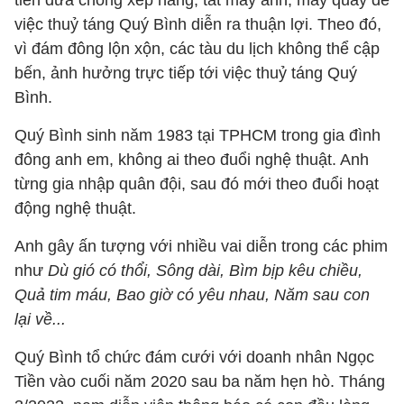
tiễn đưa chồng xếp hàng, tắt máy ảnh, máy quay để
việc thuỷ táng Quý Bình diễn ra thuận lợi. Theo đó,
vì đám đông lộn xộn, các tàu du lịch không thể cập
bến, ảnh hưởng trực tiếp tới việc thuỷ táng Quý
Bình.
Quý Bình sinh năm 1983 tại TPHCM trong gia đình
đông anh em, không ai theo đuổi nghệ thuật. Anh
từng gia nhập quân đội, sau đó mới theo đuổi hoạt
động nghệ thuật.
Anh gây ấn tượng với nhiều vai diễn trong các phim
như
Dù gió có thổi, Sông dài, Bìm bịp kêu chiều,
Quả tim máu, Bao giờ có yêu nhau, Năm sau con
lại về...
Quý Bình tổ chức đám cưới với doanh nhân Ngọc
Tiền vào cuối năm 2020 sau ba năm hẹn hò. Tháng