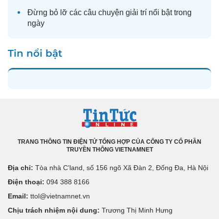
Đừng bỏ lỡ các câu chuyện
giải trí
nổi bật trong
ngày
Tin nổi bật
TRANG THÔNG TIN ĐIỆN TỬ TỔNG HỢP CỦA CÔNG TY CỔ PHẦN
TRUYỀN THÔNG VIETNAMNET
Địa chỉ:
Tòa nhà C’land, số 156 ngõ Xã Đàn 2, Đống Đa, Hà Nội
Điện thoại:
094 388 8166
Email:
ttol@vietnamnet.vn
Chịu trách nhiệm nội dung:
Trương Thị Minh Hưng